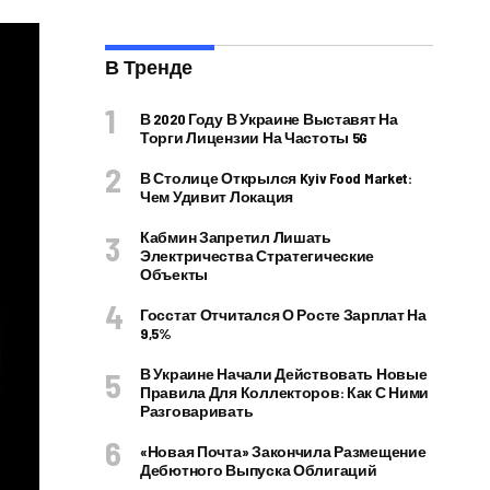
В Тренде
В 2020 Году В Украине Выставят На
Торги Лицензии На Частоты 5G
В Столице Открылся Kyiv Food Market:
Чем Удивит Локация
Кабмин Запретил Лишать
Электричества Стратегические
Объекты
Госстат Отчитался О Росте Зарплат На
9,5%
В Украине Начали Действовать Новые
Правила Для Коллекторов: Как С Ними
Разговаривать
«Новая Почта» Закончила Размещение
Дебютного Выпуска Облигаций