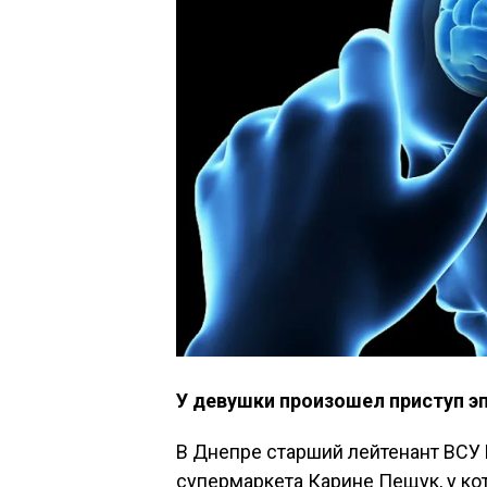
У девушки произошел приступ э
В Днепре старший лейтенант ВСУ
супермаркета Карине Пещук, у ко