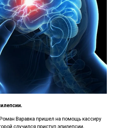
пилепсии.
 Роман Варавка пришел на помощь кассиру
торой случился приступ эпилепсии,