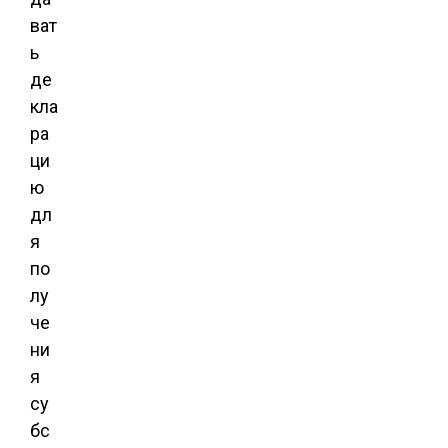
ват
ь
де
кла
ра
ци
ю
дл
я
по
лу
че
ни
я
су
бс