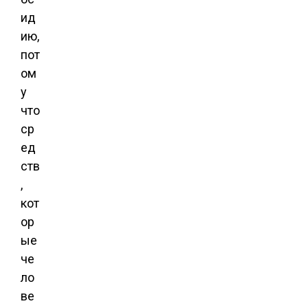
ид
ию,
пот
ом
у
что
ср
ед
ств
,
кот
ор
ые
че
ло
ве