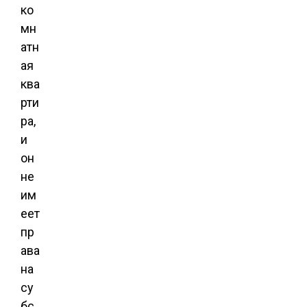
ко
мн
атн
ая
ква
рти
ра,
и
он
не
им
еет
пр
ава
на
су
бс