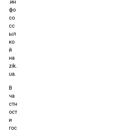
.ин
фо
со
сс
ыл
ко
й
на
zik.
ua.
В
ча
стн
ост
и
гос