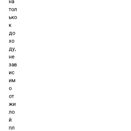
на
тол
ько
к
до
хо
ду,
не
зав
ис
им
о
от
жи
ло
й
пл