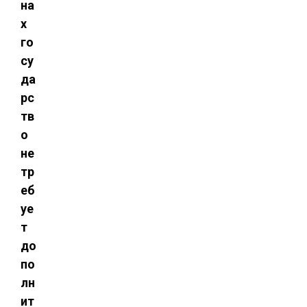
на
х
го
су
да
рс
тв
о
не
тр
еб
уе
т
до
по
лн
ит