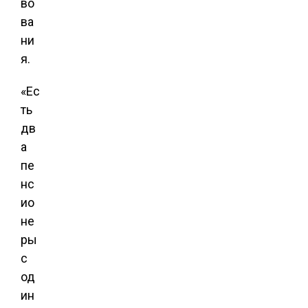
во
ва
ни
я.
«Ес
ть
дв
а
пе
нс
ио
не
ры
с
од
ин