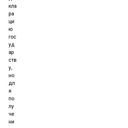
кла
ра
ци
ю
гос
уд
ар
ств
у,
но
дл
я
по
лу
че
ни