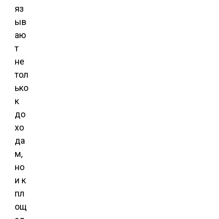
яз
ыв
аю
т
не
тол
ько
к
до
хо
да
м,
но
и к
пл
ощ