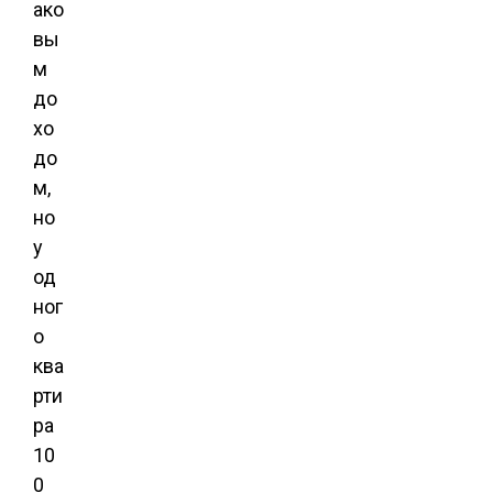
ако
вы
м
до
хо
до
м,
но
у
од
ног
о
ква
рти
ра
10
0