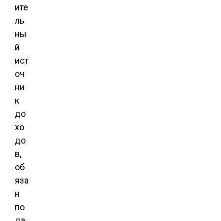
ите
ль
ны
й
ист
оч
ни
к
до
хо
до
в,
об
яза
н
по
да