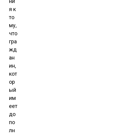
ни
я к
то
му,
что
гра
жд
ан
ин,
кот
ор
ый
им
еет
до
по
лн