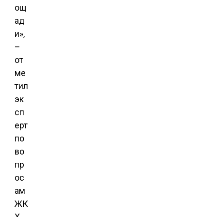
ощ
ад
и»,
–
от
ме
тил
эк
сп
ерт
по
во
пр
ос
ам
ЖК
Х.