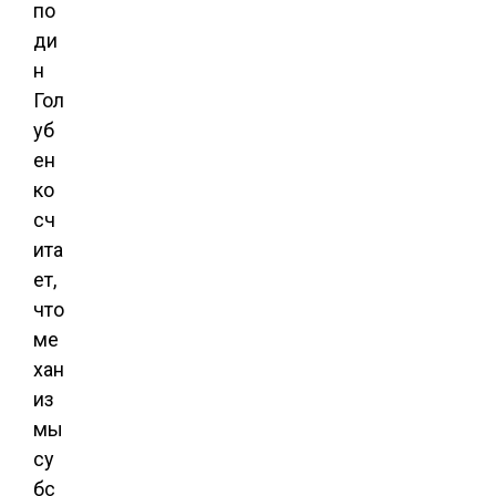
по
ди
н
Гол
уб
ен
ко
сч
ита
ет,
что
ме
хан
из
мы
су
бс