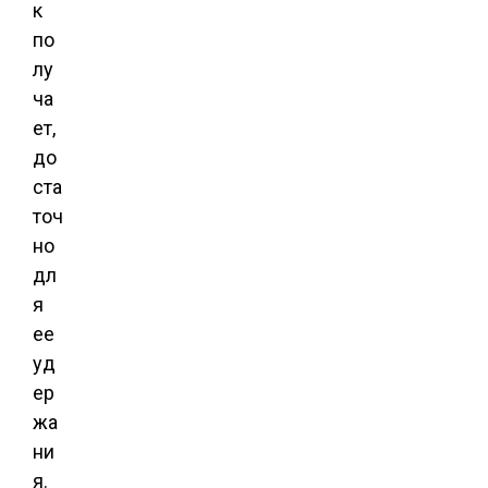
к
по
лу
ча
ет,
до
ста
точ
но
дл
я
ее
уд
ер
жа
ни
я.