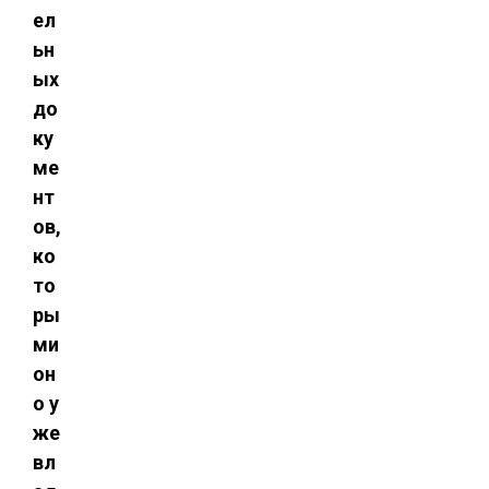
ел
ьн
ых
до
ку
ме
нт
ов,
ко
то
ры
ми
он
о у
же
вл