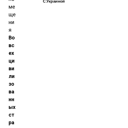
С Украиной
Во
вс
ех
ци
ви
ли
зо
ва
нн
ых
ст
ра