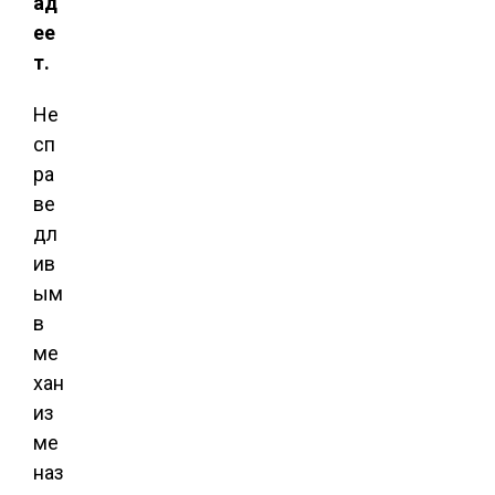
ад
ее
т.
Не
сп
ра
ве
дл
ив
ым
в
ме
хан
из
ме
наз