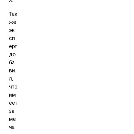
Так
же
эк
сп
ерт
до
ба
ви
л,
что
им
еет
за
ме
ча