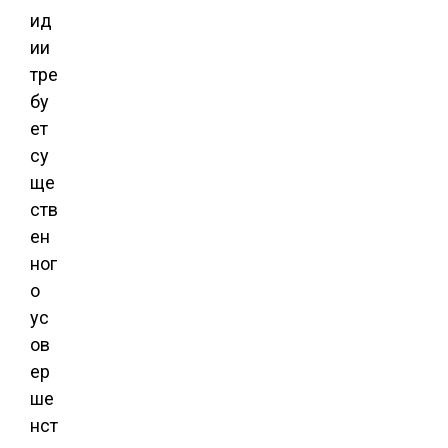
ид
ии
тре
бу
ет
су
ще
ств
ен
ног
о
ус
ов
ер
ше
нст