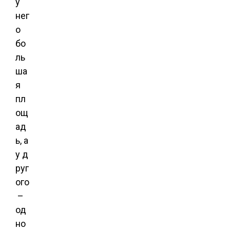
у
нег
о
бо
ль
ша
я
пл
ощ
ад
ь, а
у д
руг
ого
–
од
но