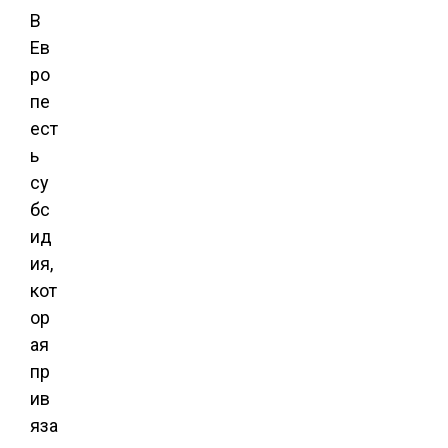
В
Ев
ро
пе
ест
ь
су
бс
ид
ия,
кот
ор
ая
пр
ив
яза