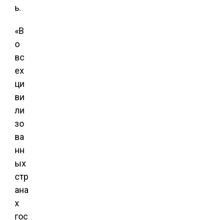
ь.
«В
о
вс
ех
ци
ви
ли
зо
ва
нн
ых
стр
ана
х
гос