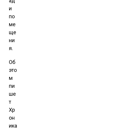
ад
и
по
ме
ще
ни
я.
Об
это
м
пи
ше
т
Хр
он
ика