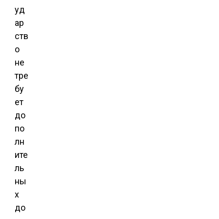
уд
ар
ств
о
не
тре
бу
ет
до
по
лн
ите
ль
ны
х
до