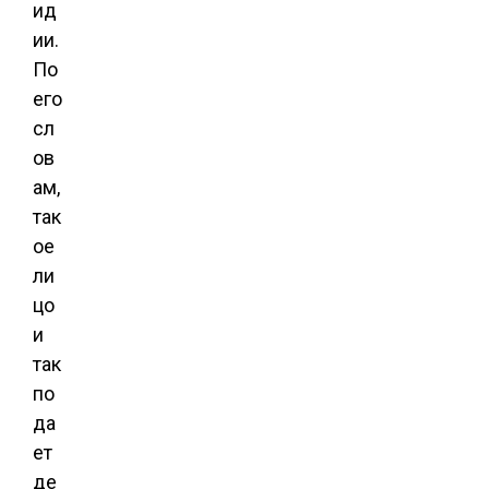
ид
ии.
По
его
сл
ов
ам,
так
ое
ли
цо
и
так
по
да
ет
де