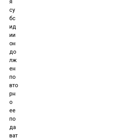
я
су
бс
ид
ии
он
до
лж
ен
по
вто
рн
о
ее
по
да
ват