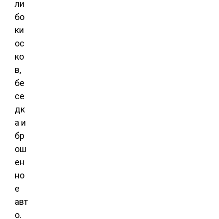
ли
бо
ки
ос
ко
в,
бе
се
дк
а и
бр
ош
ен
но
е
авт
о.