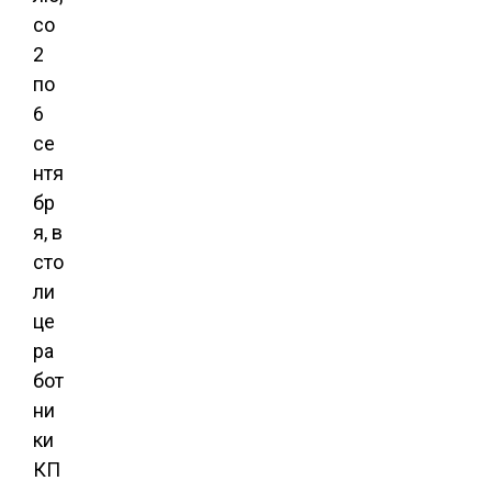
со
2
по
6
се
нтя
бр
я, в
сто
ли
це
ра
бот
ни
ки
КП