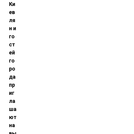
Ки
ев
ля
н и
го
ст
ей
го
ро
да
пр
иг
ла
ша
ют
на
вы