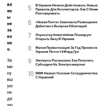
вл
В Украине Начали Действовать Новые
Правила Для Коллекторов: Как С Ними
ен
Разговаривать
ы
«Новая Почта» Закончила Размещение
не
Дебютного Выпуска Облигаций
за
Лоукостер Ernest Airlines Планирует
ко
Открыть Базу В Украине
нн
Малая Приватизация За Год Принесла
о.
Украине Почти 1,5 Млрд Грн
За
Эксперты Рассказали, Как Получить
Субсидию На Электроэнергию
ми
ну
МВФ Назвал Условие Сотрудничества
С Украиной
вш
ую
не
де
лю,