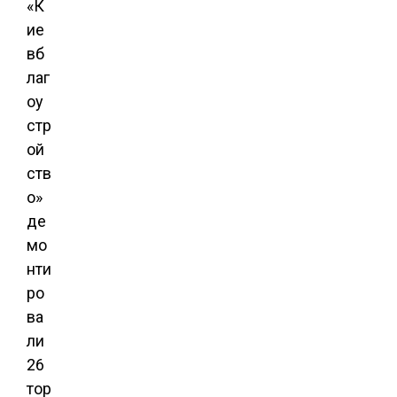
«К
ие
вб
лаг
оу
стр
ой
ств
о»
де
мо
нти
ро
ва
ли
26
тор