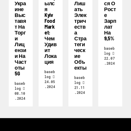
Укра
Ылс
Лиш
Ся О
Ине
Я
Ать
Рост
Выс
Kyiv
Элек
Е
Тавя
Food
Трич
Зарп
Т На
Mark
Еств
Лат
Торг
Et:
А
На
И
Чем
Стра
9,5%
Лиц
Удив
Теги
baseb
Ензи
Ит
Ческ
log
И На
Лока
Ие
22.07
Част
Ция
Объ
.2024
Оты
Екты
baseb
5G
log
baseb
24.05
log
baseb
.2024
21.11
log
.2024
08.10
.2024