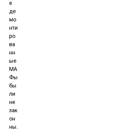
е
де
мо
нти
ро
ва
нн
ые
МА
Фы
бы
ли
не
зак
он
ны.