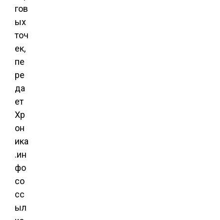
гов
ых
точ
ек,
пе
ре
да
ет
Хр
он
ика
.ин
фо
со
сс
ыл