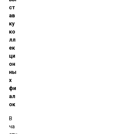
ст
ав
ку
ко
лл
ек
ци
он
ны
х
фи
ал
ок
В
ча