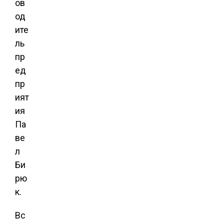
ов
од
ите
ль
пр
ед
пр
ият
ия
Па
ве
л
Би
рю
к.
Вс