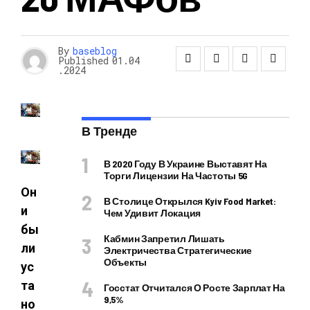
By
baseblog
Published
01.04
.2024
В Тренде
В 2020 Году В Украине Выставят На
Торги Лицензии На Частоты 5G
Он
В Столице Открылся Kyiv Food Market:
и
Чем Удивит Локация
бы
Кабмин Запретил Лишать
ли
Электричества Стратегические
Объекты
ус
та
Госстат Отчитался О Росте Зарплат На
9,5%
но