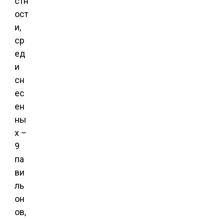
стн
ост
и,
ср
ед
и
сн
ес
ен
ны
х –
9
па
ви
ль
он
ов,