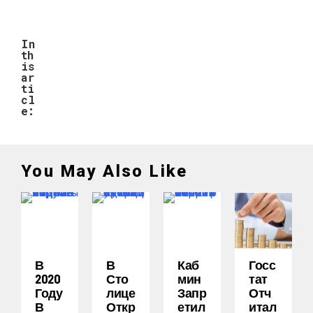
In
th
is
ar
ti
cl
e:
You May Also Like
В
В
Каб
Госс
2020
Сто
Мин
Тат
Году
Лице
Запр
Отч
В
Откр
Етил
Итал