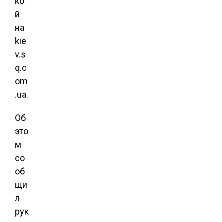
ко
й
на
kie
v.s
q.c
om
.ua.
Об
это
м
со
об
щи
л
рук