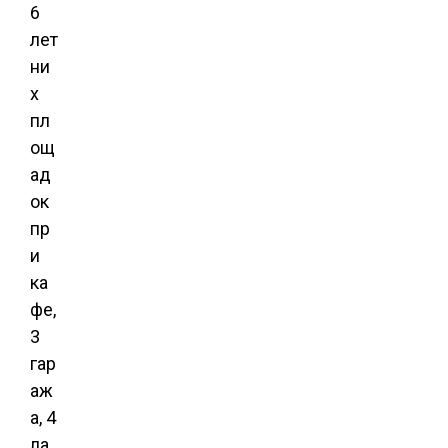
6
лет
ни
х
пл
ощ
ад
ок
пр
и
ка
фе,
3
гар
аж
а, 4
ла