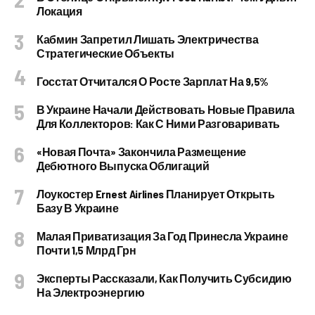
Локация
Кабмин Запретил Лишать Электричества
Стратегические Объекты
Госстат Отчитался О Росте Зарплат На 9,5%
В Украине Начали Действовать Новые Правила
Для Коллекторов: Как С Ними Разговаривать
«Новая Почта» Закончила Размещение
Дебютного Выпуска Облигаций
Лоукостер Ernest Airlines Планирует Открыть
Базу В Украине
Малая Приватизация За Год Принесла Украине
Почти 1,5 Млрд Грн
Эксперты Рассказали, Как Получить Субсидию
На Электроэнергию