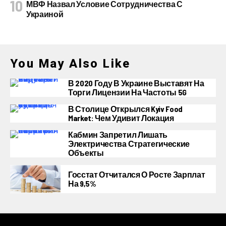
МВФ Назвал Условие Сотрудничества С
Украиной
You May Also Like
В 2020 Году В Украине Выставят На
Торги Лицензии На Частоты 5G
В Столице Открылся Kyiv Food
Market: Чем Удивит Локация
Кабмин Запретил Лишать
Электричества Стратегические
Объекты
Госстат Отчитался О Росте Зарплат
На 9,5%