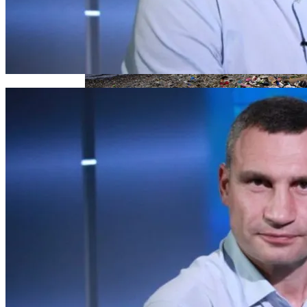
Извержение Вулкана На Юге Исландии:
Метро По Улице Без Тротуара
Чрезвычайное Положение И Эвакуация
Военные Рельсы Спасут Британскую
Экономику?
В Киеве Появится Арт-Объект В Виде
Индия Не Будет Спрашивать
«Мусорного Человека»
Разрешения На Запуск Моделей ИИ