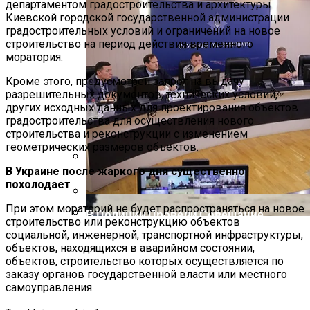
департаментом градостроительства и архитектуры
Киевской городской государственной администрации
градостроительных условий и ограничений на новое
строительство на период действия временного
моратория.
Кроме этого, предусмотрен запрет на выдачу
разрешительных документов, технических условий,
других исходных данных для проектирования объектов
градостроительства для осуществления нового
строительства и реконструкции с изменением
геометрических размеров объектов.
В Украине после жаркого дня существенно
Международная Реакция На Тарифы
похолодает
Трампа: Что Стоит На Кону
При этом мораторий не будет распространяться на новое
В Полиции Провели Совещание
строительство или реконструкцию объектов
Накануне Крестного Хода В Киеве
социальной, инженерной, транспортной инфраструктуры,
Кризис Безопасности На Гаити:
объектов, находящихся в аварийном состоянии,
Ужасающая Реальность Безнадежной
объектов, строительство которых осуществляется по
Обстановки
заказу органов государственной власти или местного
самоуправления.