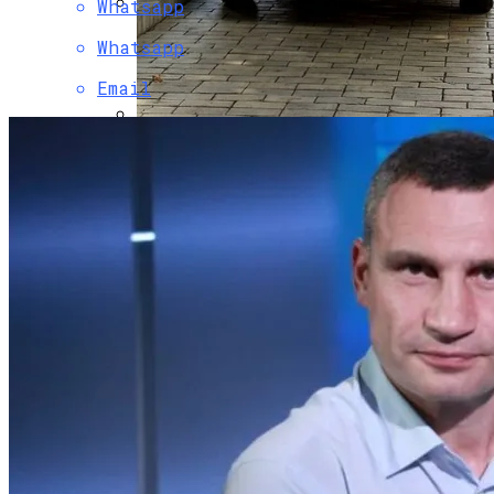
Whatsapp
Коронавирус В США Оказался
Whatsapp
Смертоноснее «испанки» 1918 Года
Email
В Столичном Парке Отличился Герой-
Парковки
Растущая Концентрация Власти В
Руках Си Цзиньпина: Мир Не Обмануть
В Киеве Люди Вынуждены Ходить К