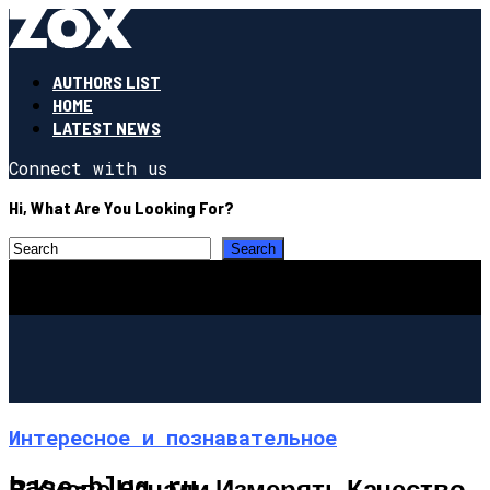
AUTHORS LIST
HOME
LATEST NEWS
Connect with us
Hi, What Are You Looking For?
Интересное и познавательное
base-blog.ru
В Киеве Начали Измерять Качество