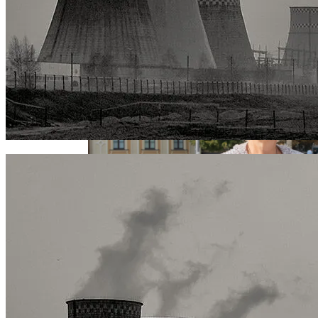
Стаканами За Полтора Миллиона
Извержение Вулкана На Юге Исландии:
Гривен
Чрезвычайное Положение И Эвакуация
Военные Рельсы Спасут Британскую
Экономику?
В «Борисполе» Поселилась Украинка,
Индия Не Будет Спрашивать
Депортированная Из Казахстана