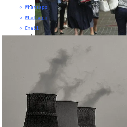
Whatsapp
Коронавирус В США Оказался
Whatsapp
Смертоноснее «испанки» 1918 Года
Email
В Киеве Вновь Ожидаются Дожди
Растущая Концентрация Власти В
Руках Си Цзиньпина: Мир Не Обмануть
«Укрзализныця» Разозлила Украинцев