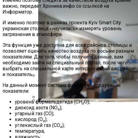
Именно поэтому следить за качеством воздуха крайне
важно, передает Хроника.инфо со ссылкой на
Информатор.
И именно поэтому в рамках проекта Kyiv Smart City
украинская столица «научилась» измерять уровень
загрязнения в атмосфере.
Эта функция уже доступна для всех районов столицы и
позволяет оценить качество воздуха по восьми разным
показателям. Для того, чтобы получить данные, вам
необходимо зайти на специальный портал, после чего
выбрать на специальной карте интересующий вас район
и показатель.
На данный момент система фиксирует следующие
Международная Реакция На Тарифы
показатели:
Трампа: Что Стоит На Кону
уровень формальдегида (CH₂O);
В Днепре Произошло Массовое
диоксид азота (NO₂);
Кризис Безопасности На Гаити:
угарный газ (CO);
Отравление
Ужасающая Реальность Безнадежной
кислород (O₂);
Обстановки
углекислый газ (CO₂);
температура;
влажность;