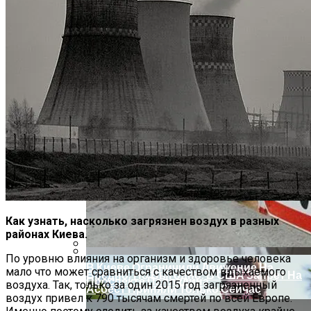
Разрешения На Запуск Моделей ИИ
На Какую Зарплату Могут
Рассчитывать Украинцы За Рубежом:
Как узнать, насколько загрязнен воздух в разных
Советы Для Беженцев
районах Киева.
По уровню влияния на организм и здоровье человека
В Киеве Ограничили Движение На
мало что может сравниться с качеством вдыхаемого
Вредно, Но Выгодно: В США Запрет На
Проспекте Палладина
воздуха. Так, только за один 2015 год загрязненный
Асбест Приняли Только Сейчас
воздух привел к 790 тысячам смертей по всей Европе.