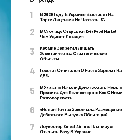
В 2020 Году В Украине Выставят На
Торги Лицензии На Частоты 5G
В Столице Открылся Kyiv Food Market:
Чем Удивит Локация
Кабмин Запретил Лишать
Электричества Стратегические
Объекты
Госстат Отчитался О Росте Зарплат На
9,5%
В Украине Начали Действовать Новые
Правила Для Коллекторов: Как С Ними
Разговаривать
«Новая Почта» Закончила Размещение
Дебютного Выпуска Облигаций
Лоукостер Ernest Airlines Планирует
Открыть Базу В Украине