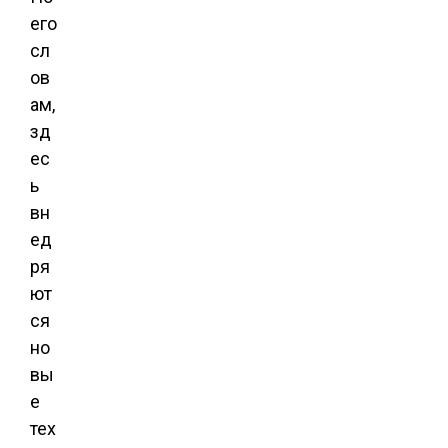
его
сл
ов
ам,
зд
ес
ь
вн
ед
ря
ют
ся
но
вы
е
тех