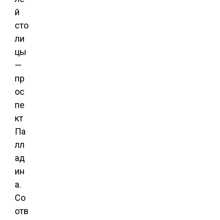
й
сто
ли
цы
—
пр
ос
пе
кт
Па
лл
ад
ин
а.
Со
отв