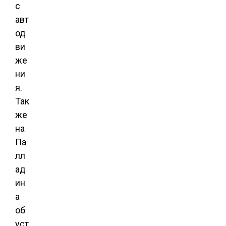
с
авт
од
ви
же
ни
я.
Так
же
на
Па
лл
ад
ин
а
об
уст