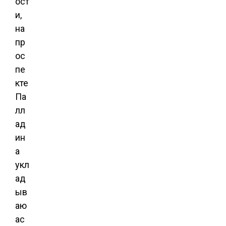
ост
и,
на
пр
ос
пе
кте
Па
лл
ад
ин
а
укл
ад
ыв
аю
ас