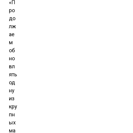
«П
ро
до
лж
ае
м
об
но
вл
ять
од
ну
из
кру
пн
ых
ма