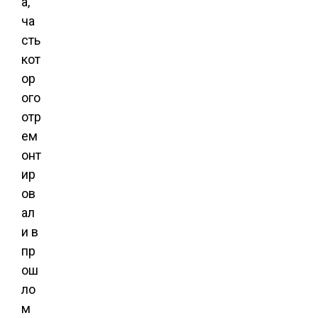
а,
ча
сть
кот
ор
ого
отр
ем
онт
ир
ов
ал
и в
пр
ош
ло
м