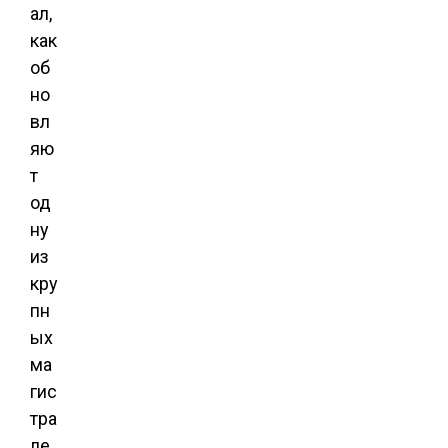
ал,
как
об
но
вл
яю
т
од
ну
из
кру
пн
ых
ма
гис
тра
ле