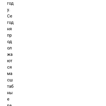
год
у.
Се
год
ня
пр
од
ол
жа
ют
ся
ма
сш
таб
ны
е
ра