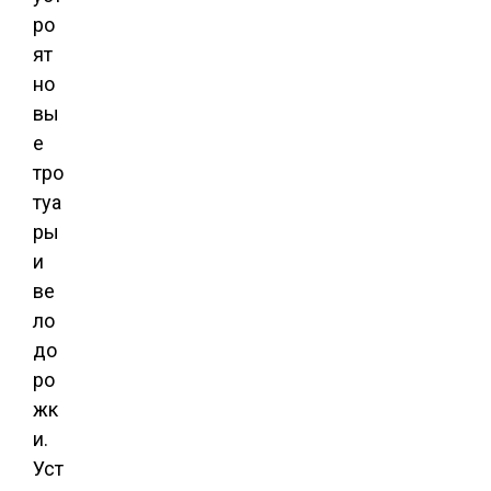
ро
ят
но
вы
е
тро
туа
ры
и
ве
ло
до
ро
жк
и.
Уст