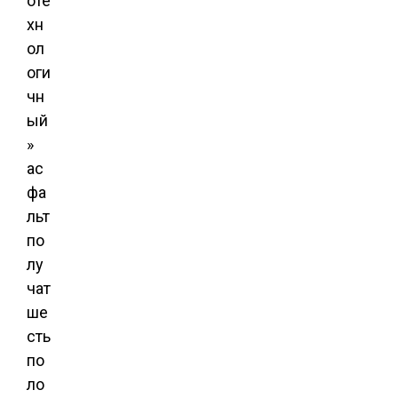
оте
хн
ол
оги
чн
ый
»
ас
фа
льт
по
лу
чат
ше
сть
по
ло