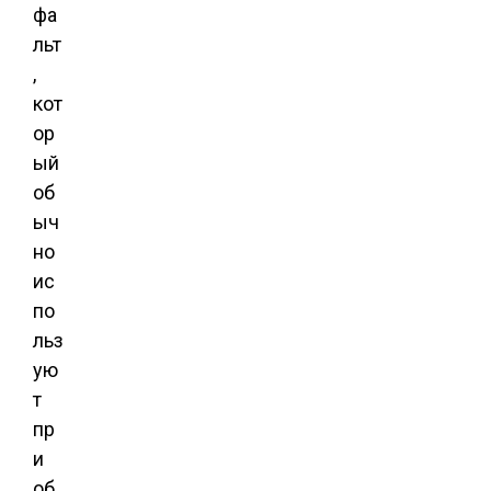
фа
льт
,
кот
ор
ый
об
ыч
но
ис
по
льз
ую
т
пр
и
об