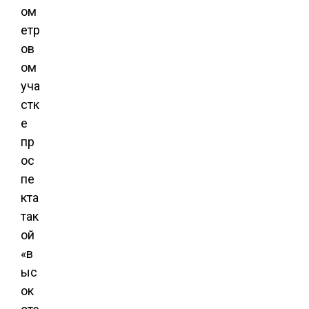
ом
етр
ов
ом
уча
стк
е
пр
ос
пе
кта
так
ой
«в
ыс
ок