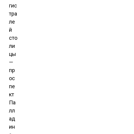
гис
тра
ле
й
сто
ли
цы
—
пр
ос
пе
кт
Па
лл
ад
ин