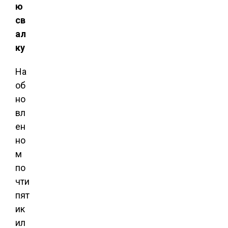
ю
св
ал
ку
На
об
но
вл
ен
но
м
по
чти
пят
ик
ил