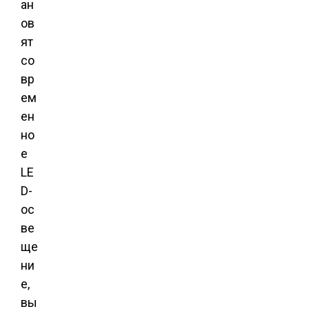
ан
ов
ят
со
вр
ем
ен
но
е
LE
D-
ос
ве
ще
ни
е,
вы