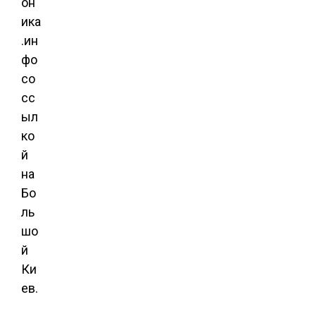
он
ика
.ин
фо
со
сс
ыл
ко
й
на
Бо
ль
шо
й
Ки
ев.