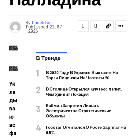
By
baseblog
Published
22.07
.2026
В Тренде
В 2020 Году В Украине Выставят На
Торги Лицензии На Частоты 5G
Ук
В Столице Открылся Kyiv Food Market:
ла
Чем Удивит Локация
ды
Кабмин Запретил Лишать
ва
Электричества Стратегические
Объекты
ю
ас
Госстат Отчитался О Росте Зарплат На
9,5%
фа