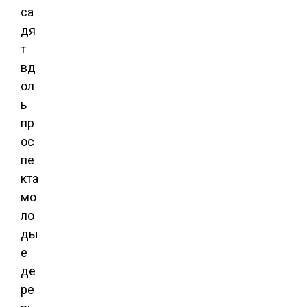
са
дя
т
вд
ол
ь
пр
ос
пе
кта
мо
ло
ды
е
де
ре