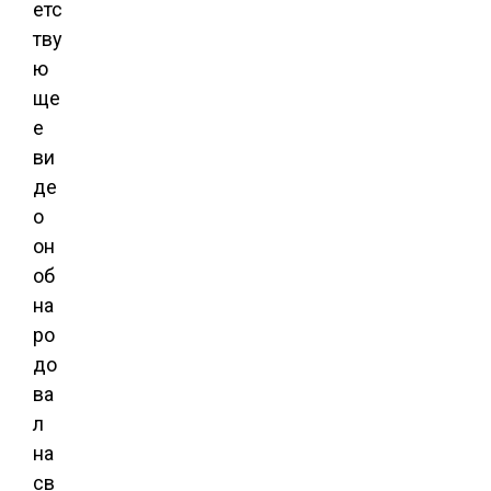
етс
тву
ю
ще
е
ви
де
о
он
об
на
ро
до
ва
л
на
св