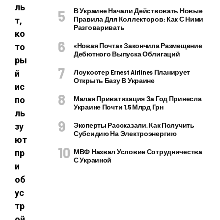
ль
В Украине Начали Действовать Новые
Правила Для Коллекторов: Как С Ними
т,
Разговаривать
ко
«Новая Почта» Закончила Размещение
то
Дебютного Выпуска Облигаций
ры
Лоукостер Ernest Airlines Планирует
й
Открыть Базу В Украине
ис
Малая Приватизация За Год Принесла
по
Украине Почти 1,5 Млрд Грн
ль
Эксперты Рассказали, Как Получить
зу
Субсидию На Электроэнергию
ют
МВФ Назвал Условие Сотрудничества
пр
С Украиной
и
об
ус
тр
ой