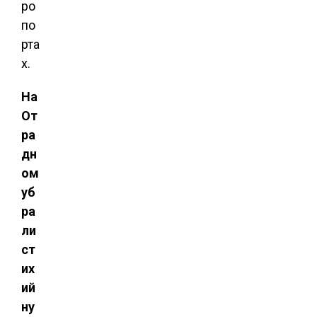
ро
по
рта
х.
На
От
ра
дн
ом
уб
ра
ли
ст
их
ий
ну