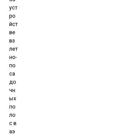
уст
ро
йст
ве
вз
лет
но-
по
са
до
чн
ых
по
ло
с в
аэ