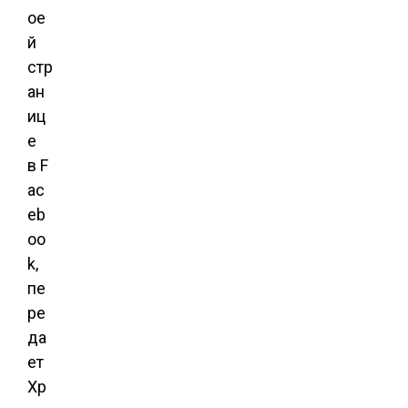
ое
й
стр
ан
иц
е
в F
ac
eb
oo
k,
пе
ре
да
ет
Хр