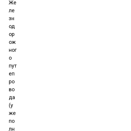
Же
ле
зн
од
ор
ож
ног
о
пут
еп
ро
во
да
(у
же
по
лн