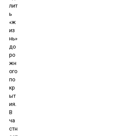
лит
ь
«ж
из
нь»
до
ро
жн
ого
по
кр
ыт
ия.
В
ча
стн