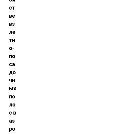
ст
ве
вз
ле
тн
о-
по
са
до
чн
ых
по
ло
с в
аэ
ро