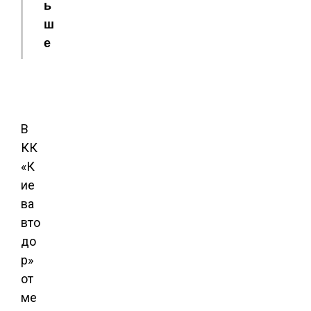
ь
ш
е
В
КК
«К
ие
ва
вто
до
р»
от
ме