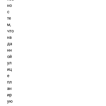
но
с
те
м,
что
на
да
нн
ой
ул
иц
е
пл
ан
ир
ую