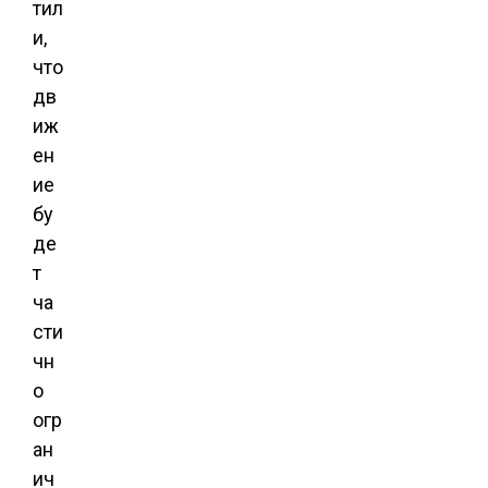
тил
и,
что
дв
иж
ен
ие
бу
де
т
ча
сти
чн
о
огр
ан
ич