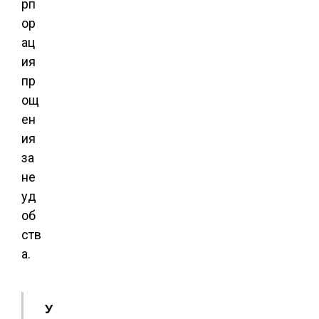
рп
ор
ац
ия
пр
ощ
ен
ия
за
не
уд
об
ств
а.
У