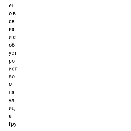
ен
о в
св
яз
и с
об
уст
ро
йст
во
м
на
ул
иц
е
Гру