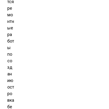
тся
ре
мо
нтн
ые
ра
бот
ы
по
со
зд
ан
ию
ост
ро
вка
бе