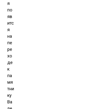
я
по
яв
итс
я
на
пе
ре
хо
де
к
па
мя
тни
ку
Ва
ле