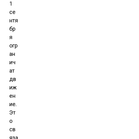
1
се
нтя
бр
я
огр
ан
ич
ат
дв
иж
ен
ие.
Эт
о
св
яза