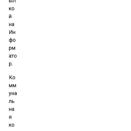
ыл
ко
й
на
Ин
фо
рм
ато
р.
Ко
мм
уна
ль
на
я
ко