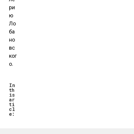
ри
ю
Ло
ба
но
вс
ког
о.
In
th
is
ar
ti
cl
e: