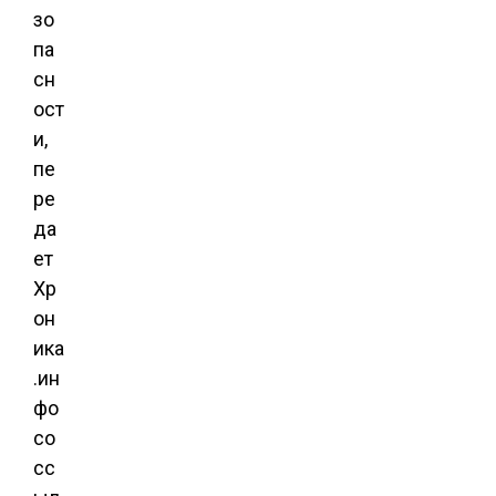
зо
па
сн
ост
и,
пе
ре
да
ет
Хр
он
ика
.ин
фо
со
сс