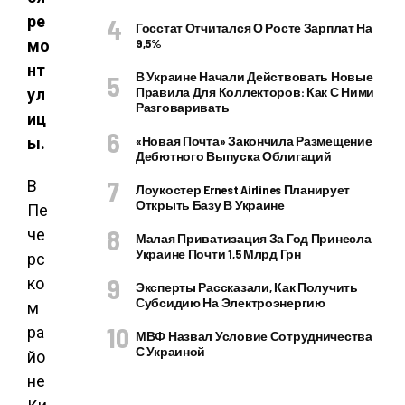
ре
Госстат Отчитался О Росте Зарплат На
9,5%
мо
нт
В Украине Начали Действовать Новые
Правила Для Коллекторов: Как С Ними
ул
Разговаривать
иц
«Новая Почта» Закончила Размещение
ы.
Дебютного Выпуска Облигаций
В
Лоукостер Ernest Airlines Планирует
Открыть Базу В Украине
Пе
че
Малая Приватизация За Год Принесла
Украине Почти 1,5 Млрд Грн
рс
ко
Эксперты Рассказали, Как Получить
Субсидию На Электроэнергию
м
ра
МВФ Назвал Условие Сотрудничества
С Украиной
йо
не