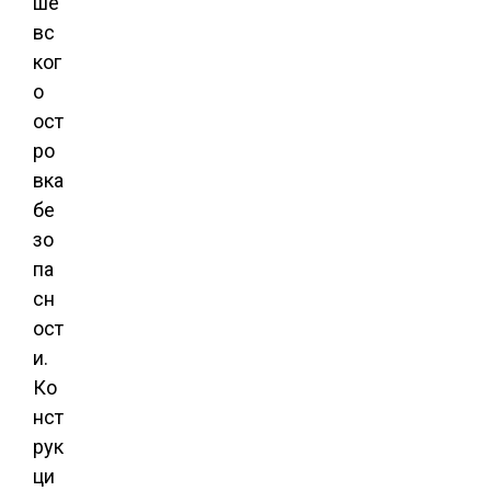
ше
вс
ког
о
ост
ро
вка
бе
зо
па
сн
ост
и.
Ко
нст
рук
ци