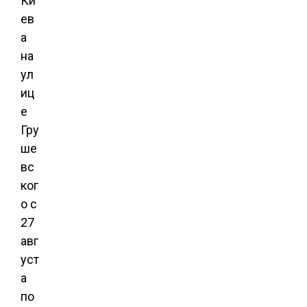
Ки
ев
а
на
ул
иц
е
Гру
ше
вс
ког
о с
27
авг
уст
а
по