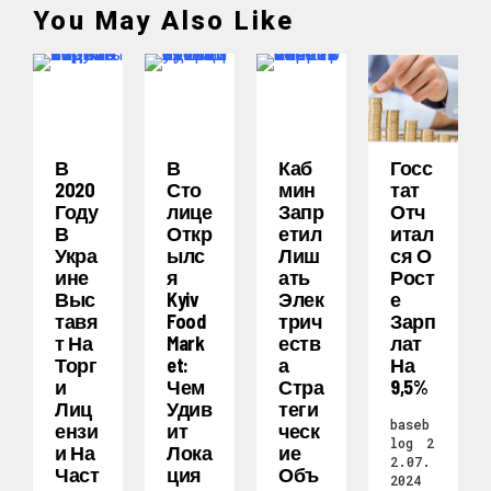
You May Also Like
В
В
Каб
Госс
2020
Сто
Мин
Тат
Году
Лице
Запр
Отч
В
Откр
Етил
Итал
Укра
Ылс
Лиш
Ся О
Ине
Я
Ать
Рост
Выс
Kyiv
Элек
Е
Тавя
Food
Трич
Зарп
Т На
Mark
Еств
Лат
Торг
Et:
А
На
И
Чем
Стра
9,5%
Лиц
Удив
Теги
baseb
Ензи
Ит
Ческ
log
2
И На
Лока
Ие
2.07.
Част
Ция
Объ
2024