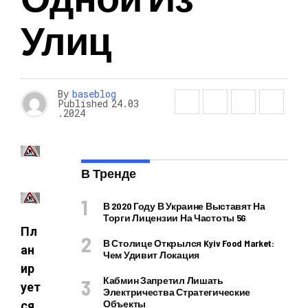
Улиц
By
baseblog
Published
24.03
.2024
В Тренде
В 2020 Году В Украине Выставят На
Торги Лицензии На Частоты 5G
Пл
В Столице Открылся Kyiv Food Market:
ан
Чем Удивит Локация
ир
Кабмин Запретил Лишать
ует
Электричества Стратегические
Объекты
ся