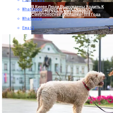
В Киеве Люди Вынуждены Ходить К
Whatsapp
Коронавирус В США Оказался
Метро По Улице Без Тротуара
Смертоноснее «испанки» 1918 Года
Whatsapp
Email
Растущая Концентрация Власти В
Руках Си Цзиньпина: Мир Не Обмануть
В Киеве Появится Арт-Объект В Виде