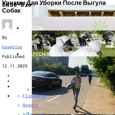
Урнами Для Уборки После Выгула
ЭКОНОМИКА И ПОЛИТИКА
base-blog.ru
Собак
НОВОСТИ
By
baseblog
ИНТЕРЕСНОЕ И ПОЗНАВАТЕЛЬНОЕ
Published
12.11.2025
Flipboard
G7 Договорились Регулировать
Искусственный Интеллект
Reddit
Pinterest