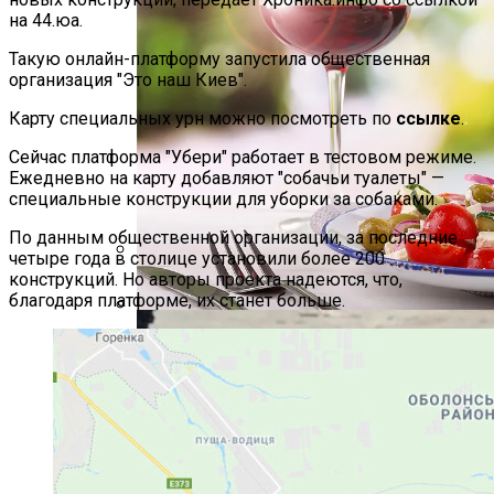
на 44.юа.
Такую онлайн-платформу запустила общественная
организация ″Это наш Киев″.
Карту специальных урн можно посмотреть по
ссылке
.
Сейчас платформа ″Убери″ работает в тестовом режиме.
Ежедневно на карту добавляют ″собачьи туалеты″ —
специальные конструкции для уборки за собаками.
По данным общественной организации, за последние
четыре года в столице установили более 200
конструкций. Но авторы проекта надеются, что,
Международная Реакция На Тарифы
благодаря платформе, их станет больше.
Трампа: Что Стоит На Кону
Как Сочетать Вина С Салатами:
Делится Опытом АЛКОМАГ
Кризис Безопасности На Гаити:
Ужасающая Реальность Безнадежной
Обстановки