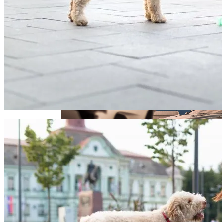
Извержение Вулкана На Юге Исландии:
«Мусорного Человека»
Чрезвычайное Положение И Эвакуация
Военные Рельсы Спасут Британскую
Экономику?
В Киеве Устроили Пробег Суперкаров
Индия Не Будет Спрашивать
Разрешения На Запуск Моделей ИИ