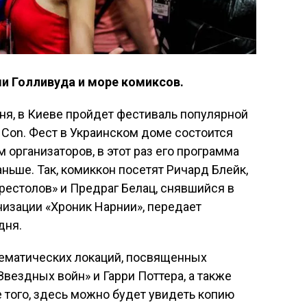
ми Голливуда и море комиксов.
юня, в Киеве пройдет фестиваль популярной
c Con. Фест в Украинском доме состоится
м организаторов, в этот раз его программа
ньше. Так, комиккон посетят Ричард Блейк,
рестолов» и Предраг Белац, снявшийся в
низации «Хроник Нарнии», передает
дня.
тематических локаций, посвященных
вездных войн» и Гарри Поттера, а также
 того, здесь можно будет увидеть копию