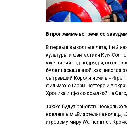
В программе встречи со звезда
В первые выходные лета, 1 и 2 и
культуры и фантастики Kyiv Comi
уже пятый год подряд и, по слова
будет насыщенной, как никогда ра
сыгравший Короля ночи в «Игре п
фильмах о Гарри Поттере и в экра
Хроника.инфо со ссылкой на Сего
Также будут работать несколько 
вселенным «Властелина колец», «З
игровому миру Warhammer. Кроме