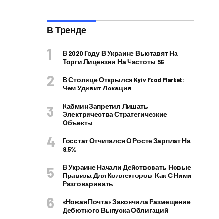
В Тренде
В 2020 Году В Украине Выставят На
Торги Лицензии На Частоты 5G
В Столице Открылся Kyiv Food Market:
Чем Удивит Локация
Кабмин Запретил Лишать
Электричества Стратегические
Объекты
Госстат Отчитался О Росте Зарплат На
9,5%
В Украине Начали Действовать Новые
Правила Для Коллекторов: Как С Ними
Разговаривать
«Новая Почта» Закончила Размещение
Дебютного Выпуска Облигаций