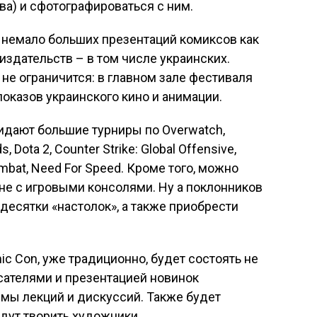
ва) и сфотографироваться с ним.
 немало больших презентаций комиксов как
х издательств – в том числе украинских.
е ограничится: в главном зале фестиваля
оказов украинского кино и анимации.
дают большие турниры по Overwatch,
, Dota 2, Counter Strike: Global Offensive,
Combat, Need For Speed. Кроме того, можно
оне с игровыми консолями. Ну а поклонников
 десятки «настолок», а также приобрести
c Con, уже традиционно, будет состоять не
сателями и презентацией новинок
ммы лекций и дискуссий. Также будет
удут творить художники.