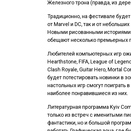
Железного трона (правда, из дере
Традиционно, на фестивале будет
от Marvel и DC, так и от небольши
Новыми рисованными историями н
обещают несколько премьерных п
Любителей компьютерных игр ожи
Hearthstone, FIFA, League of Legends
Clash Royale, Guitar Hero, Mortal 
будет потестировать новинки в з
настольных игр смогут поиграть в
наиболее понравившиеся из них.
Литературная программа Kyiv Comi
только из встреч с именитыми пи
фантастики, но и большой програ
работать Графическая зона, где б