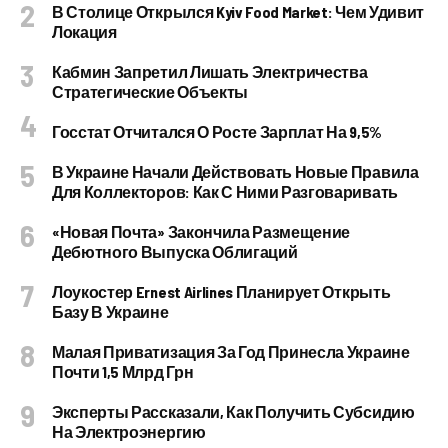
В Столице Открылся Kyiv Food Market: Чем Удивит
Локация
Кабмин Запретил Лишать Электричества
Стратегические Объекты
Госстат Отчитался О Росте Зарплат На 9,5%
В Украине Начали Действовать Новые Правила
Для Коллекторов: Как С Ними Разговаривать
«Новая Почта» Закончила Размещение
Дебютного Выпуска Облигаций
Лоукостер Ernest Airlines Планирует Открыть
Базу В Украине
Малая Приватизация За Год Принесла Украине
Почти 1,5 Млрд Грн
Эксперты Рассказали, Как Получить Субсидию
На Электроэнергию