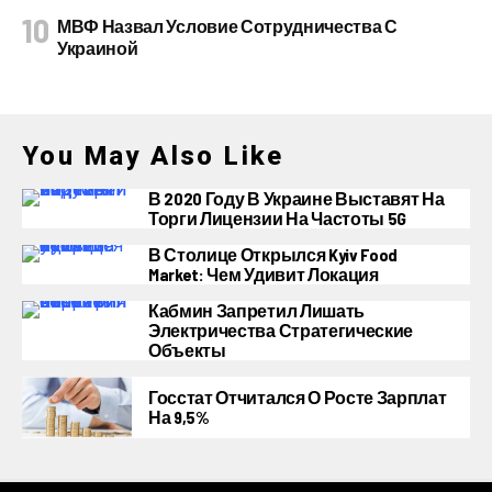
МВФ Назвал Условие Сотрудничества С
Украиной
You May Also Like
В 2020 Году В Украине Выставят На
Торги Лицензии На Частоты 5G
В Столице Открылся Kyiv Food
Market: Чем Удивит Локация
Кабмин Запретил Лишать
Электричества Стратегические
Объекты
Госстат Отчитался О Росте Зарплат
На 9,5%