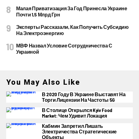
Малая Приватизация За Год Принесла Украине
Почти 1,5 Млрд Грн
Эксперты Рассказали, Как Получить Субсидию
На Электроэнергию
МВФ Назвал Условие Сотрудничества С
Украиной
You May Also Like
В 2020 Году В Украине Выставят На
Торги Лицензии На Частоты 5G
В Столице Открылся Kyiv Food
Market: Чем Удивит Локация
Кабмин Запретил Лишать
Электричества Стратегические
Объекты