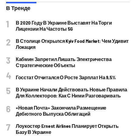
В Тренде
В 2020 Году В Украине Выставят На Торги
Лицензии На Частоты 5G
В Столице Открылся Kyiv Food Market: Чем Удивит
Локация
Кабмин Запретил Лишать Электричества
Стратегические Объекты
Госстат Отчитался О Росте Зарплат На 9,5%
В Украине Начали Действовать Новые Правила
Для Коллекторов: Как С Ними Разговаривать
«Новая Почта» Закончила Размещение
Дебютного Выпуска Облигаций
Лоукостер Ernest Airlines Планирует Открыть
Базу В Украине