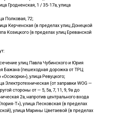
ца Гродненская, 1 / 35-17а, улица
а Полковая, 72;
ица Керченская (в пределах улиц Донецкой
па Козицкого (в пределах улиц Ереванской
т:
сечение улиц Павла Чубинского и Юрия
ая Бажана (пешеходная дорожка от ТРЦ
 «Осокорки»), улица Ревуцкого;
ца Электротехническая (от заправки WOG —
с другой стороны от — 5, 5а, 7, 11, 9, 9а до
ническая 2а, напротив центрального входа
Глория-Т»), улица Лесковская (в пределах
ской), улица Марины Цветаевой (в пределах