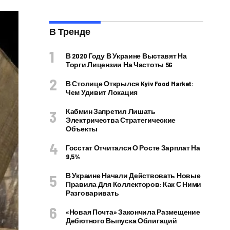
В Тренде
В 2020 Году В Украине Выставят На
Торги Лицензии На Частоты 5G
В Столице Открылся Kyiv Food Market:
Чем Удивит Локация
Кабмин Запретил Лишать
Электричества Стратегические
Объекты
Госстат Отчитался О Росте Зарплат На
9,5%
В Украине Начали Действовать Новые
Правила Для Коллекторов: Как С Ними
Разговаривать
«Новая Почта» Закончила Размещение
Дебютного Выпуска Облигаций