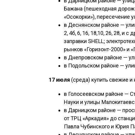
в Дарницком районе — улица
Бажана (пешеходная дорожк
«Осокорки»), пересечение у
в Деснянском районе — ули
2, 4б, 6, 16, 18,10, 26, 28, и с
заправки SHELL; электротех
рынков «Горизонт-2000» и «Г
в Днепровском районе — ули
в Подольском районе — улиц
17 июля
(среда) купить свежие и
в Голосеевском районе — С
Науки и улицы Малокитаевск
в Дарницком районе — прос
от ТРЦ «Аркадия» до станци
Павла Чубинского и Юрия П
в Деснянском районе — ули