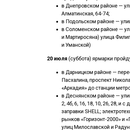
в Днепровском районе — ули
Алматинская, 64-74;
в Подольском районе — улиц
в Соломенском районе — ул
и Мартиросяна) улица Филип
и Уманской)
20 июля
(суббота) ярмарки пройду
в Дарницком районе — пере
Пасхалина, проспект Никол
«Аркадия» до станции метро
в Деснянском районе — ули
2, 4б, 6, 16, 18, 10, 26, 28, и 
заправки SHELL; электротех
рынков «Горизонт-2000» и «
улиц Милославской и Радун