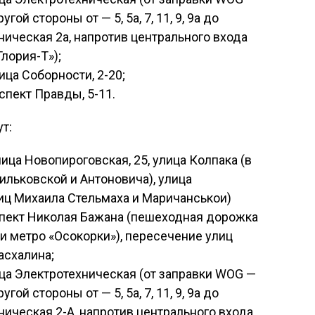
 другой стороны от — 5, 5а, 7, 11, 9, 9а до
ническая 2а, напротив центрального входа
лория-Т»);
ца Соборности, 2-20;
спект Правды, 5-11.
т:
ица Новопироговская, 25, улица Колпака (в
ильковской и Антоновича), улица
иц Михаила Стельмаха и Маричанськои)
пект Николая Бажана (пешеходная дорожка
и метро «Осокорки»), пересечение улиц
асхалина;
ца Электротехническая (от заправки WOG —
 другой стороны от — 5, 5а, 7, 11, 9, 9а до
ническая 2-А, напротив центрального входа