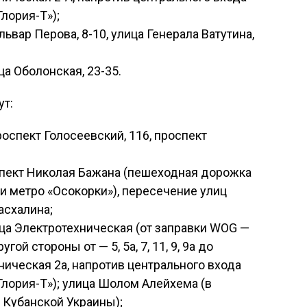
лория-Т»);
ьвар Перова, 8-10, улица Генерала Ватутина,
а Оболонская, 23-35.
ут:
оспект Голосеевский, 116, проспект
пект Николая Бажана (пешеходная дорожка
и метро «Осокорки»), пересечение улиц
асхалина;
ца Электротехническая (от заправки WOG —
 другой стороны от — 5, 5а, 7, 11, 9, 9а до
ническая 2а, напротив центрального входа
Глория-Т»); улица Шолом Алейхема (в
 Кубанской Украины);