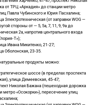
 Евгения Харченко, 41-47, проспект Николая
а от ТРЦ «Аркадия» до станции метро
лиц Павла Чубинского и Юрия Пасхалина;
ца Электротехническая (от заправки WOG —
 другой стороны от — 5, 5а, 7, 11, 9, 9а до
ническая 2а, напротив центрального входа
лория-Т»);
ца Ивана Микитенко, 21-27;
а Оболонская, 23-35.
 натуральные продукты можно:
тратегическое шоссе (в пределах проспекта
ая), улица Демеевская, 45-47;
пект Николая Бажана (пешеходная дорожка
и метро «Осокорки»), пересечение улиц
асхалина;
ца Электротехническая (от заправки WOG —