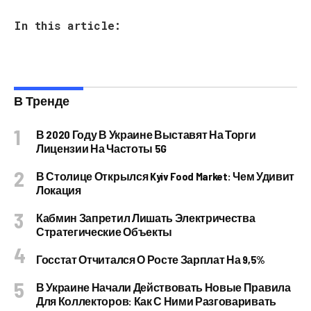
In this article:
В Тренде
В 2020 Году В Украине Выставят На Торги
Лицензии На Частоты 5G
В Столице Открылся Kyiv Food Market: Чем Удивит
Локация
Кабмин Запретил Лишать Электричества
Стратегические Объекты
Госстат Отчитался О Росте Зарплат На 9,5%
В Украине Начали Действовать Новые Правила
Для Коллекторов: Как С Ними Разговаривать