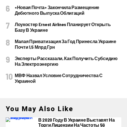
«Новая Почта» Закончила Размещение
Дебютного Выпуска Облигаций
Лоукостер Ernest Airlines Планирует Открыть
Базу В Украине
Малая Приватизация За Год Принесла Украине
Почти 1,5 Млрд Грн
Эксперты Рассказали, Как Получить Субсидию
На Электроэнергию
МВФ Назвал Условие Сотрудничества С
Украиной
You May Also Like
В 2020 Году В Украине Выставят На
Торги Лицензии На Частоты 5G