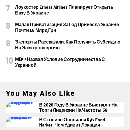
Лоукостер Ernest Airlines Планирует Открыть
Базу В Украине
Малая Приватизация За Год Принесла Украине
Почти 1,5 Млрд Грн
Эксперты Рассказали, Как Получить Субсидию
На Электроэнергию
МВФ Назвал Условие Сотрудничества С
Украиной
You May Also Like
В 2020 Году В Украине Выставят На
Торги Лицензии На Частоты 5G
В Столице Открылся Kyiv Food
Market: Чем Удивит Локация