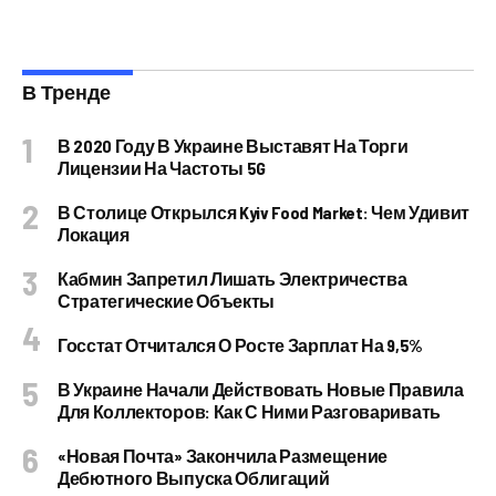
В Тренде
В 2020 Году В Украине Выставят На Торги
Лицензии На Частоты 5G
В Столице Открылся Kyiv Food Market: Чем Удивит
Локация
Кабмин Запретил Лишать Электричества
Стратегические Объекты
Госстат Отчитался О Росте Зарплат На 9,5%
В Украине Начали Действовать Новые Правила
Для Коллекторов: Как С Ними Разговаривать
«Новая Почта» Закончила Размещение
Дебютного Выпуска Облигаций