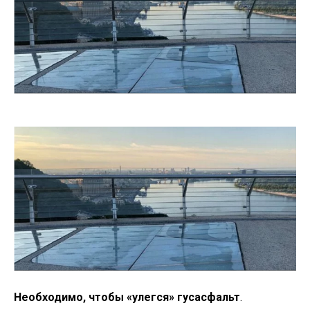
Необходимо, чтобы «улегся» гусасфальт
.