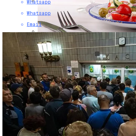
Whatsapp
Коронавирус В США Оказался
Whatsapp
Смертоноснее «испанки» 1918 Года
Email
Как Сочетать Вина С Салатами:
Делится Опытом АЛКОМАГ
Растущая Концентрация Власти В
Руках Си Цзиньпина: Мир Не Обмануть