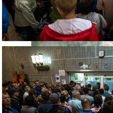
Извержение Вулкана На Юге Исландии:
Чрезвычайное Положение И Эвакуация
В Киеве Вновь Ожидаются Дожди
Военные Рельсы Спасут Британскую
Экономику?
«Укрзализныця» Разозлила Украинцев
Стаканами За Полтора Миллиона
Индия Не Будет Спрашивать
Гривен
Разрешения На Запуск Моделей ИИ