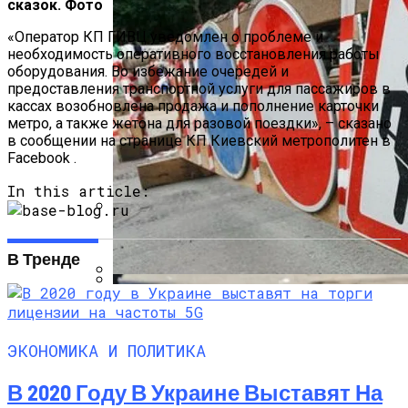
сказок. Фото
«Оператор КП ГИВЦ уведомлен о проблеме и
необходимость оперативного восстановления работы
оборудования. Во избежание очередей и
предоставления транспортной услуги для пассажиров в
кассах возобновлена продажа и пополнение карточки
метро, а также жетона для разовой поездки», – сказано
в сообщении на странице КП Киевский метрополитен в
Facebook .
In this article:
Международная Реакция На Тарифы
Трампа: Что Стоит На Кону
В Тренде
В Киеве Ограничили Движение На
Кризис Безопасности На Гаити:
Проспекте Палладина
Ужасающая Реальность Безнадежной
Обстановки
ЭКОНОМИКА И ПОЛИТИКА
В 2020 Году В Украине Выставят На