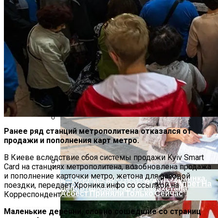
Ранее ряд станций метрополитена отказался от
На Какую Зарплату Могут
продажи и пополнения карт метро.
Рассчитывать Украинцы За Рубежом:
Советы Для Беженцев
В Киеве вследствие сбоя системы продажи Kyiv Smart
Card на станциях метрополитена, возобновлена продажа
и пополнение карточки метро, жетона для разовой
В «Борисполе» Поселилась Украинка,
Вредно, Но Выгодно: В США Запрет На
поездки, передает Хроника.инфо со ссылкой на
Депортированная Из Казахстана
Асбест Приняли Только Сейчас
Корреспондент.
Маленькие деревни, словно сошедшие со страниц