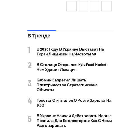
В Тренде
В 2020 Году В Украине Выставят На
Торги Лицензии На Частоты 5G
В Столице Открылся Kyiv Food Market:
Чем Удивит Локация
Кабмин Запретил Лишать
Электричества Стратегические
Объекты
Госстат Отчитался О Росте Зарплат На
9,5%
В Украине Начали Действовать Новые
Правила Для Коллекторов: Как С Ними
Разговаривать