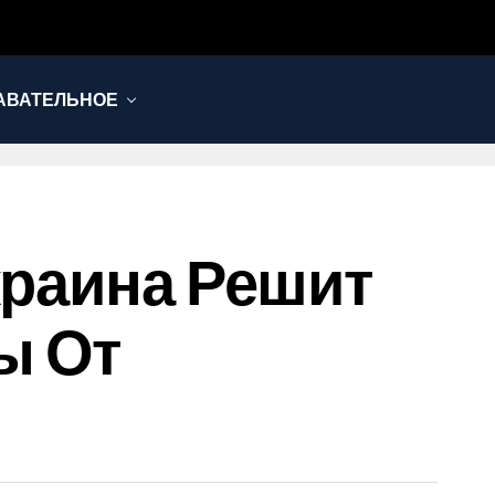
АВАТЕЛЬНОЕ
краина Решит
ы От