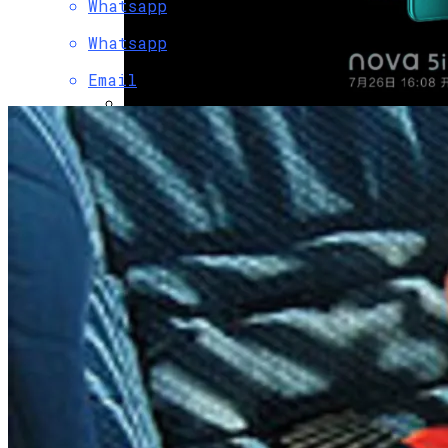
Whatsapp
Whatsapp
Email
Смартфон Huawei Nova 5i Pro
Представили Официально
Коронавирус В США Оказался
Смертоноснее «испанки» 1918 Года
Растущая Концентрация Власти В
Руках Си Цзиньпина: Мир Не Обмануть