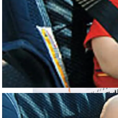
В Киеве Перекроют Один Из Выездов
На Северный Мост
Извержение Вулкана На Юге Исландии:
Чрезвычайное Положение И Эвакуация
Военные Рельсы Спасут Британскую
Экономику?