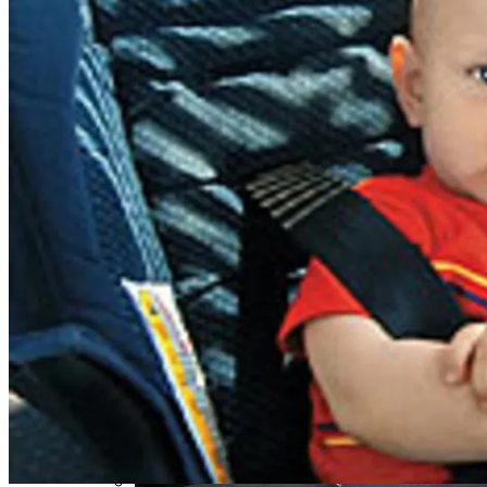
SkyUp Запустит Новые Рейсы По
Украине
Индия Не Будет Спрашивать
Разрешения На Запуск Моделей ИИ
На Какую Зарплату Могут