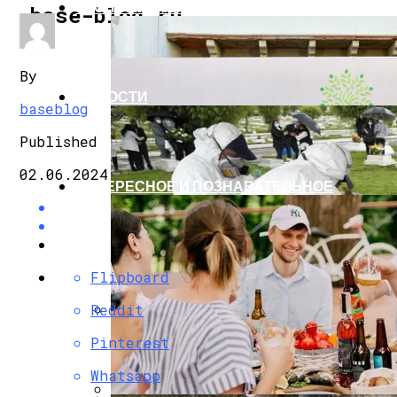
ЭКОНОМИКА И ПОЛИТИКА
base-blog.ru
By
НОВОСТИ
baseblog
Published
02.06.2024
ИНТЕРЕСНОЕ И ПОЗНАВАТЕЛЬНОЕ
Flipboard
Reddit
G7 Договорились Регулировать Искусс
Pinterest
Whatsapp