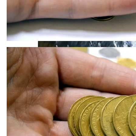
Военные Рельсы Спасут Британскую Э
В Украине Вновь Ожидаются Проливны
Индия Не Будет Спрашивать Разрешени