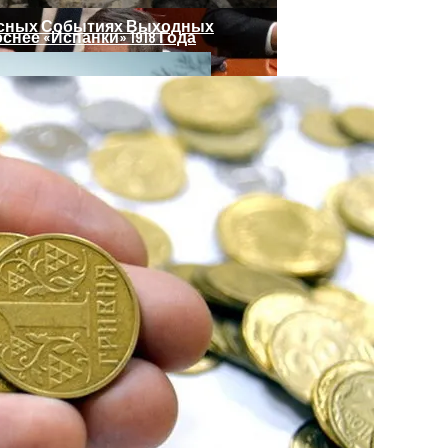
есных Событиях Выходных
нее «испанки» 1918 Года
 Си Цзиньпина: Мир Не Обмануть
Погибло С Прошлого Перемирия
 Чрезвычайное Положение И Эвакуация