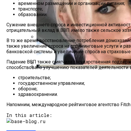
временном размещении и организации питания;
транспорте;
образовании.
Сужение внешнего спроса и инвестиционной активност
отрицательный вклад в ВВП имело также сельское хозя
В то же время восстановление потребления домохозяйс
также увеличение спроса на стриминговые услуги и ра
Международная Реакция На Тарифы Трам
банковской системы и увеличение спроса на страховые
Падение ВВП также смягчила государственная поддерж
способствовало улучшению показателей деятельности в
Российской Телеведущей Запретили Въ
Кризис Безопасности На Гаити: Ужаса
строительстве;
государственном управлении;
обороне;
здравоохранении.
Напомним, международное рейтинговое агентство Fitch R
In this article: