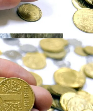
кономику?
е Дожди
я На Запуск Моделей ИИ