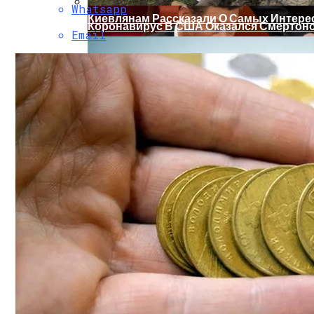
Whatsapp
Киевлянам Рассказали О Самых Интер
Коронавирус В США Оказался Смертонос
Email
Растущая Концентрация Власти В Руках
Стало Известно, Сколько Бойцов ВСУ 
Извержение Вулкана На Юге Исландии: