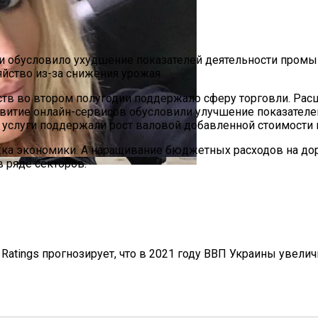
и обусловило ухудшение показателей деятельности промы
йство из-за снижения урожая.
тв во втором полугодии поддержало сферу торговли. Рас
звитие онлайн-сервисов обусловили улучшение показателей
па: Что Стоит На Кону
 услуги поддержали рост валовой добавленной стоимости 
ка экономики. А наращивание бюджетных расходов на до
 ряде секторов:
езд В Украину
ющая Реальность Безнадежной Обстановки
atings прогнозирует, что в 2021 году ВВП Украины увеличи