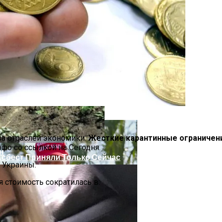
 Украинцы За Рубежом: Советы Для Беженцев
ва отраслей экономики.
Жесткие карантинные ограничен
нфо со ссылкой на Сегодня.
н
Асбест Приняли Только Сейчас
 Украины.
я стоимость сократилась в: