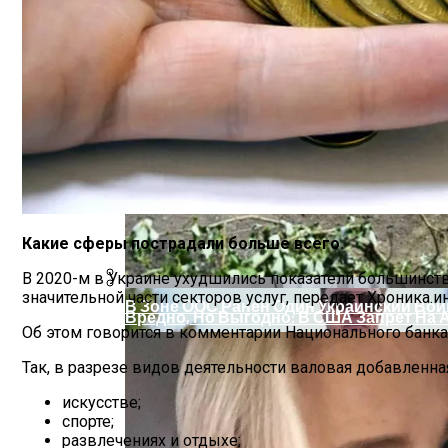
На Какую Зарплату Могут Рассчитывать
Какие сферы пострадали больше всего.
В 2020-м в Украине ухудшились показатели большинст
значительной части секторов услуг, передает Хроника.и
В Зоне ООС Ранен Один Украинский Вои
Вредно, Но Выгодно: В США Запрет На 
Об этом говорится в комментарии Национального банка
Так, в разрезе видов деятельности валовая добавленна
искусстве;
спорте;
развлечениях и отдыхе;