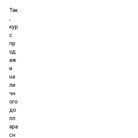
Так
,
кур
с
пр
од
аж
и
на
ли
чн
ого
до
лл
ара
сн