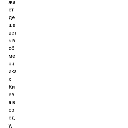
жа
ет
де
ше
вет
ь в
об
ме
нн
ика
х
Ки
ев
а в
ср
ед
у,