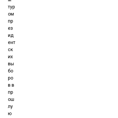
тур
ом
пр
ез
ид
ент
ск
их
вы
бо
ро
в в
пр
ош
лу
ю