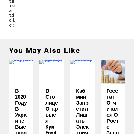
th
is
ar
ti
cl
e:
You May Also Like
В
В
Каб
Госс
2020
Сто
Мин
Тат
Году
Лице
Запр
Отч
В
Откр
Етил
Итал
Укра
Ылс
Лиш
Ся О
Ине
Я
Ать
Рост
Выс
Kyiv
Элек
Е
Тавя
Food
Трич
Зарп