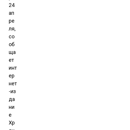
24
ап
ре
ля,
со
об
ща
ет
инт
ер
нет
-из
да
ни
е
Хр