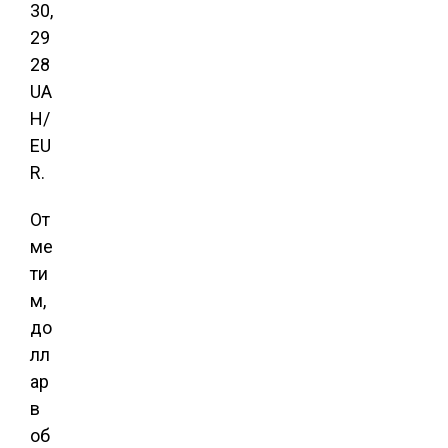
30,
29
28
UA
H/
EU
R.
От
ме
ти
м,
до
лл
ар
в
об