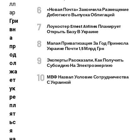
«Новая Почта» Закончила Размещение
Дебютного Выпуска Облигаций
Гри
Лоукостер Ernest Airlines Планирует
вн
Открыть Базу В Украине
а
Малая Приватизация За Год Принесла
пр
Украине Почти 1,5 Млрд Грн
од
Эксперты Рассказали, Как Получить
ол
Субсидию На Электроэнергию
жа
МВФ Назвал Условие Сотрудничества
ет
С Украиной
ук
ре
пл
ят
ьс
я
на