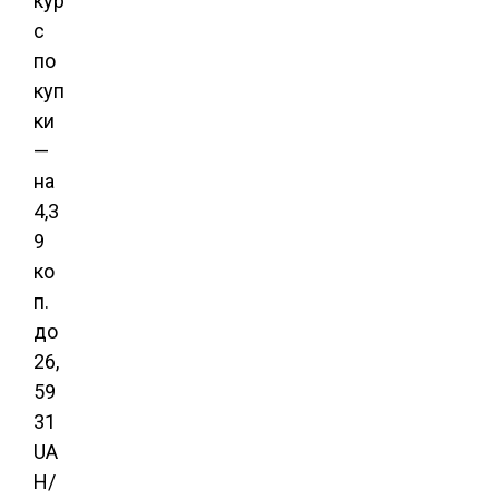
кур
с
по
куп
ки
—
на
4,3
9
ко
п.
до
26,
59
31
UA
H/