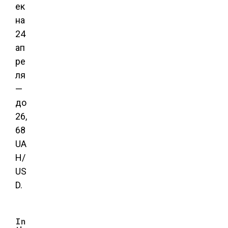
ек
на
24
ап
ре
ля
—
до
26,
68
UA
H/
US
D.
In