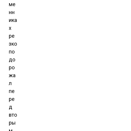
ме
нн
ика
х
ре
зко
по
до
ро
жа
л
пе
ре
д
вто
ры
м