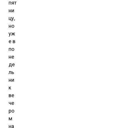
пят
ни
цу,
но
уж
е в
по
не
де
ль
ни
к
ве
че
ро
м
на