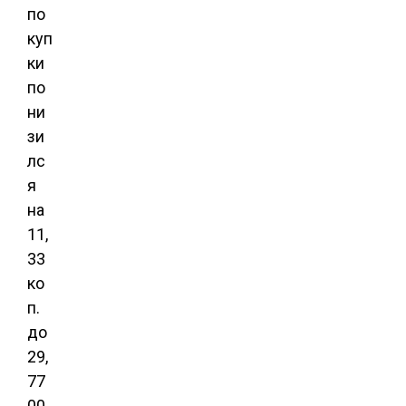
по
куп
ки
по
ни
зи
лс
я
на
11,
33
ко
п.
до
29,
77
00