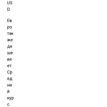
US
D.
Ев
ро
так
же
де
ше
ве
ет.
Ср
ед
ни
й
кур
с