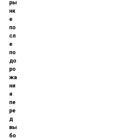
ры
нк
е
по
сл
е
по
до
ро
жа
ни
я
пе
ре
д
вы
бо