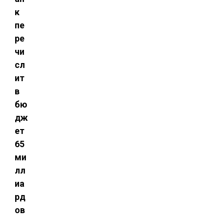
к
пе
ре
чи
сл
ит
в
бю
дж
ет
65
ми
лл
иа
рд
ов