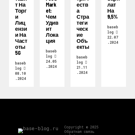
Т На
Mark
Еств
Лат
Торг
Et:
А
На
И
Чем
Стра
9,5%
Лиц
Удив
Теги
baseb
Ензи
Ит
Ческ
log
И На
Лока
Ие
22.07
Част
Ция
Объ
.2024
Оты
Екты
baseb
5G
log
baseb
24.05
log
baseb
.2024
21.11
log
.2024
08.10
.2024
Copyright © 2025
Обратная связь