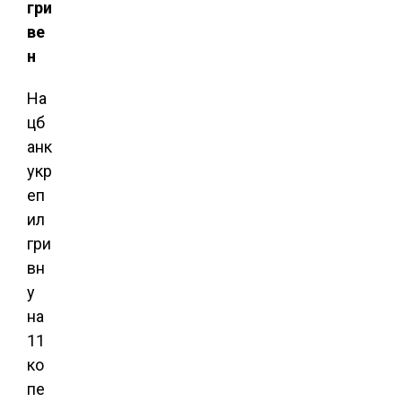
гри
ве
н
На
цб
анк
укр
еп
ил
гри
вн
у
на
11
ко
пе