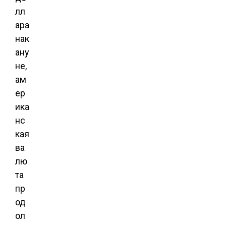
лл
ара
нак
ану
не,
ам
ер
ика
нс
кая
ва
лю
та
пр
од
ол