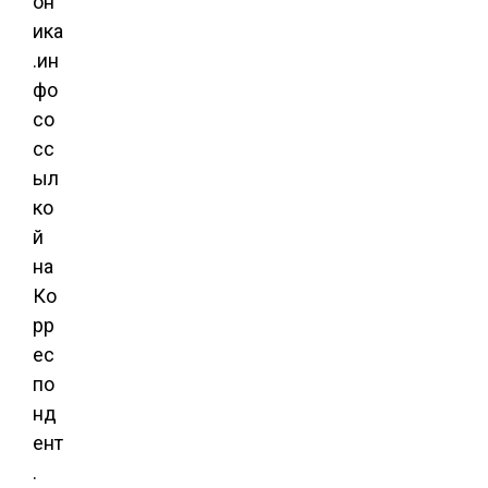
он
ика
.ин
фо
со
сс
ыл
ко
й
на
Ко
рр
ес
по
нд
ент
.