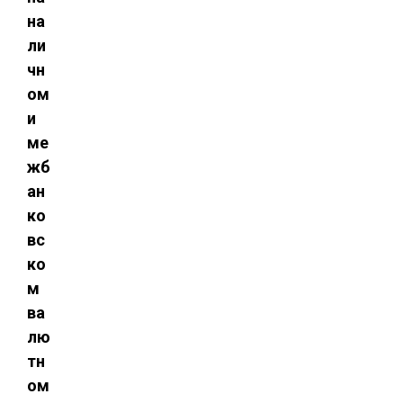
на
ли
чн
ом
и
ме
жб
ан
ко
вс
ко
м
ва
лю
тн
ом