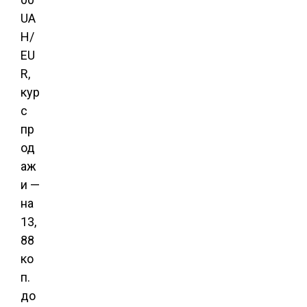
UA
H/
EU
R,
кур
с
пр
од
аж
и —
на
13,
88
ко
п.
до