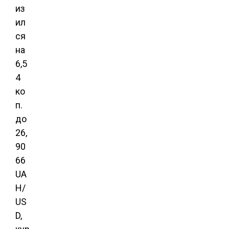
из
ил
ся
на
6,5
4
ко
п.
до
26,
90
66
UA
H/
US
D,