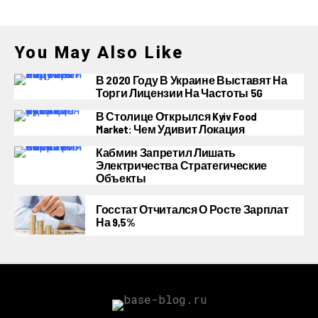
You May Also Like
В 2020 Году В Украине Выставят На
Торги Лицензии На Частоты 5G
В Столице Открылся Kyiv Food
Market: Чем Удивит Локация
Кабмин Запретил Лишать
Электричества Стратегические
Объекты
Госстат Отчитался О Росте Зарплат
На 9,5%