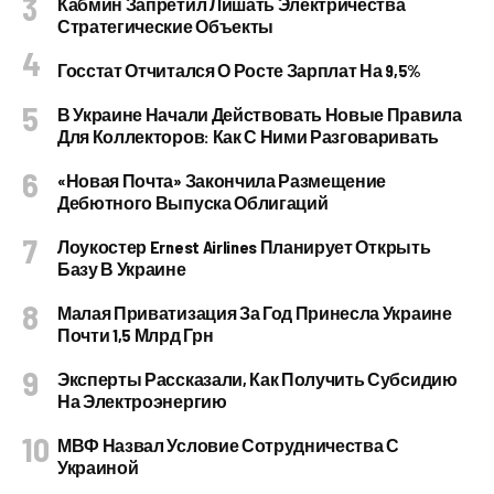
Кабмин Запретил Лишать Электричества
Стратегические Объекты
Госстат Отчитался О Росте Зарплат На 9,5%
В Украине Начали Действовать Новые Правила
Для Коллекторов: Как С Ними Разговаривать
«Новая Почта» Закончила Размещение
Дебютного Выпуска Облигаций
Лоукостер Ernest Airlines Планирует Открыть
Базу В Украине
Малая Приватизация За Год Принесла Украине
Почти 1,5 Млрд Грн
Эксперты Рассказали, Как Получить Субсидию
На Электроэнергию
МВФ Назвал Условие Сотрудничества С
Украиной