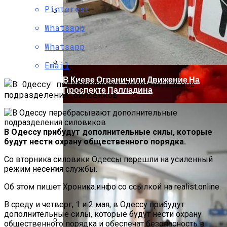
Pinterest
Whatsapp
Коронавирус В США Оказался
Смертоноснее «испанки» 1918 Года
Whatsapp
Email
В Киеве Ограничили Движение На
Проспекте Палладина
В Одессу прибудут дополнительные силы, которые
будут нести охрану общественного порядка.
Со вторника силовики Одессы перешли на усиленный
режим несения службы.
Растущая Концентрация Власти В
Об этом пишет Хроника.инфо со ссылкой на realist.online.
Руках Си Цзиньпина: Мир Не Обмануть
В среду и четверг, 1 и 2 мая, в Одессу прибудут
дополнительные силы, которые будут нести охрану
общественного порядка и обеспечат безопасность в