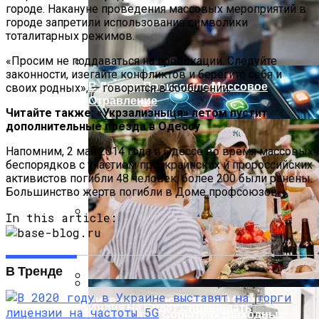
городе. Накануне проведения массовых мероприятий в
Извержение Вулкана На Юге Исландии:
городе запретили использование символики
Чрезвычайное Положение И Эвакуация
тоталитарных режимов.
«Просим не поддаваться на провокации. Следуйте
законности, изегайте конфликтов и берегите себя и
В Днепре Произошло Массовое
своих родных», — говорится в сообщении.
Отравление
Читайте также: «Укрзализныця» летом пустит
дополнительные поезда в Одессу
Напомним, 2 мая 2014 года в Одессе во время массовых
беспорядков с участием проукраинских и пророссийских
активистов погибли 48 человек, более 200 были ранены.
Большинство жертв погибли в Доме профсоюзов.
In this article:
Военные Рельсы Спасут Британскую
Экономику?
В Тренде
Киевлянам Рассказали О Самых
Индия Не Будет Спрашивать
Интересных Событиях Выходных