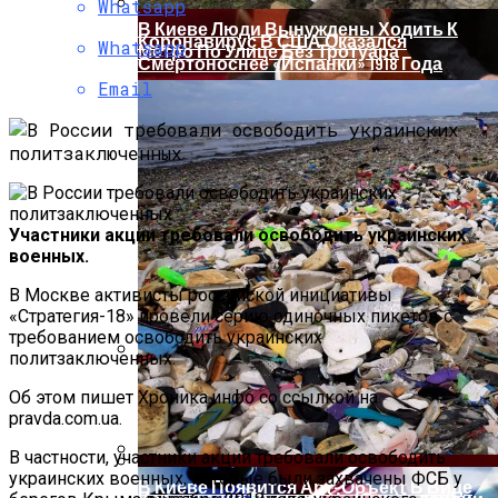
Whatsapp
В Киеве Люди Вынуждены Ходить К
Коронавирус В США Оказался
Whatsapp
Метро По Улице Без Тротуара
Смертоноснее «испанки» 1918 Года
Email
Участники акции требовали освободить украинских
военных.
В Москве активисты российской инициативы
«Стратегия-18» провели серию одиночных пикетов с
требованием освободить украинских
политзаключенных.
Растущая Концентрация Власти В
Об этом пишет Хроника.инфо со ссылкой на
Руках Си Цзиньпина: Мир Не Обмануть
pravda.com.ua.
В частности, участники акции требовали освободить
украинских военных, которые были захвачены ФСБ у
В Киеве Появится Арт-Объект В Виде