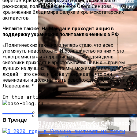
Извержение Вулкана На Юге Исландии:
берегов Крыма в ноябре 2018 года, украинского
«Мусорного Человека»
режиссера, политзаключенного Олега Сенцова,
Чрезвычайное Положение И Эвакуация
крымчанина Владимира Балуха и крымскотатарских
активистов.
Читайте также: На Майдане проходит акция в
поддержку украинских политзаключенных в РФ
«Политических так много теперь стало, что всех
упомянуть невозможно. И большинство из них – это
«экстремисты» и «террористы». … Каждый день
силовики приходят и арестовывают новых – причем
лучших из лучших. Все, что мы можем сделать для этих
людей – это снова и снова утверждать, что они
невиновны и должны быть освобождены», – заявила
Лаврешина.
Военные Рельсы Спасут Британскую
In this article:
Экономику?
В Тренде
В Киеве Устроили Пробег Суперкаров
Индия Не Будет Спрашивать
Разрешения На Запуск Моделей ИИ