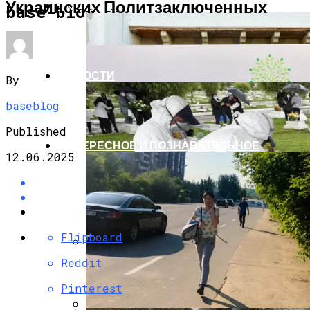
Украинских Политзаключенных
ЭКОНОМИКА И ПОЛИТИКА
base-blog.ru
НОВОСТИ
By
baseblog
Published
ИНТЕРЕСНОЕ И ПОЗНАВАТЕЛЬНОЕ
12.06.2025
Flipboard
Reddit
G7 Договорились Регулировать
Искусственный Интеллект
Pinterest