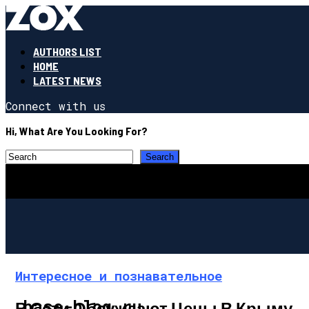
AUTHORS LIST
HOME
LATEST NEWS
Connect with us
Hi, What Are You Looking For?
Интересное и познавательное
base-blog.ru
В Сети Обсуждают Цены В Крыму