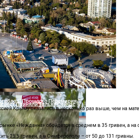
 Украинцы За Рубежом: Советы Для Беженцев
Погибло С Прошлого Перемирия
Асбест Приняли Только Сейчас
сией Крыму оказались в несколько раз выше, чем на мате
рынке «Нежданна» обойдется в среднем в 35 гривен, а на
ь 25,5 гривен, а в Симферополе – от 50 до 131 гривны.