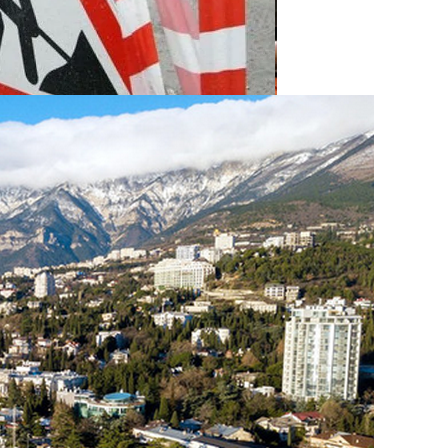
нее «испанки» 1918 Года
пекте Палладина
 Си Цзиньпина: Мир Не Обмануть
 Чрезвычайное Положение И Эвакуация