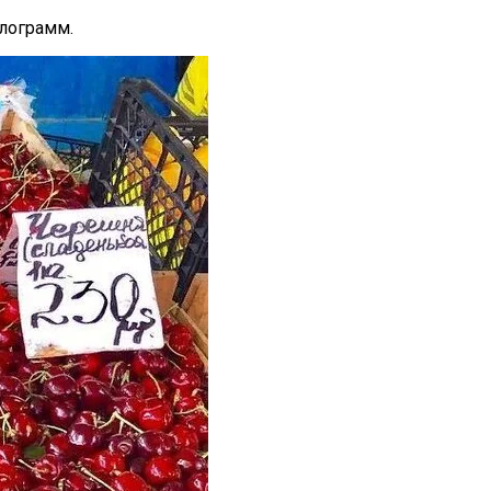
илограмм.