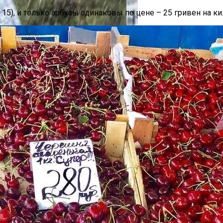
 15), и только арбузы одинаковы по цене – 25 гривен на к
па: Что Стоит На Кону
е Дожди
ющая Реальность Безнадежной Обстановки