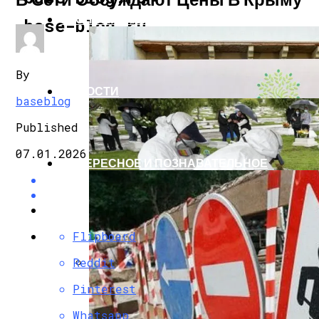
ЭКОНОМИКА И ПОЛИТИКА
base-blog.ru
By
НОВОСТИ
baseblog
Published
07.01.2026
ИНТЕРЕСНОЕ И ПОЗНАВАТЕЛЬНОЕ
Flipboard
Reddit
G7 Договорились Регулировать Искусс
Pinterest
Whatsapp