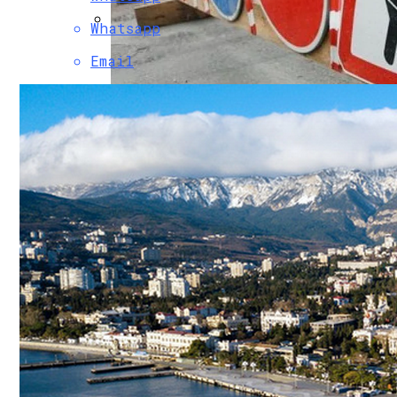
Whatsapp
Коронавирус В США Оказался Смертонос
Email
В Киеве Ограничили Движение На Прос
Растущая Концентрация Власти В Руках
Извержение Вулкана На Юге Исландии: