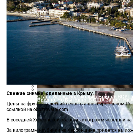
На Какую Зарплату Могут Рассчитывать
Свежие снимки, сделанные в Крыму.
Стало Известно, Сколько Бойцов ВСУ 
Вредно, Но Выгодно: В США Запрет На 
Цены на фрукты в летний сезон в аннексированном Рос
ссылкой на obozrevatel.com.
В соседней Херсонской области килограмм черешни на 
За килограмм клубники на Херсонщине придется выложит