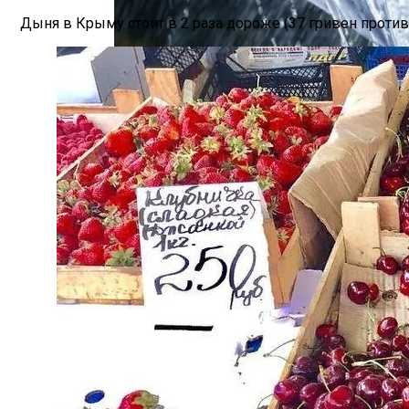
Дыня в Крыму стоит в 2 раза дороже (37 гривен против
Международная Реакция На Тарифы Трам
В Украине Вновь Ожидаются Проливны
Кризис Безопасности На Гаити: Ужаса