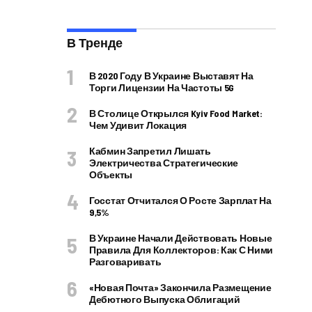
В Тренде
В 2020 Году В Украине Выставят На
Торги Лицензии На Частоты 5G
В Столице Открылся Kyiv Food Market:
Чем Удивит Локация
Кабмин Запретил Лишать
Электричества Стратегические
Объекты
Госстат Отчитался О Росте Зарплат На
9,5%
В Украине Начали Действовать Новые
Правила Для Коллекторов: Как С Ними
Разговаривать
«Новая Почта» Закончила Размещение
Дебютного Выпуска Облигаций