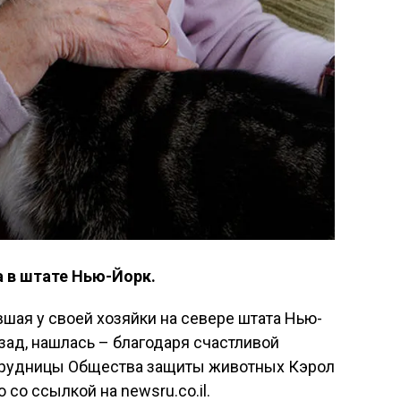
 в штате Нью-Йорк.
вшая у своей хозяйки на севере штата Нью-
зад, нашлась – благодаря счастливой
трудницы Общества защиты животных Кэрол
 со ссылкой на newsru.co.il.