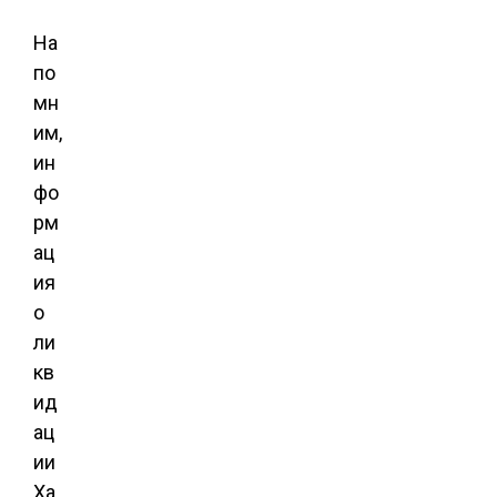
На
по
мн
им,
ин
фо
рм
ац
ия
о
ли
кв
ид
ац
ии
Ха