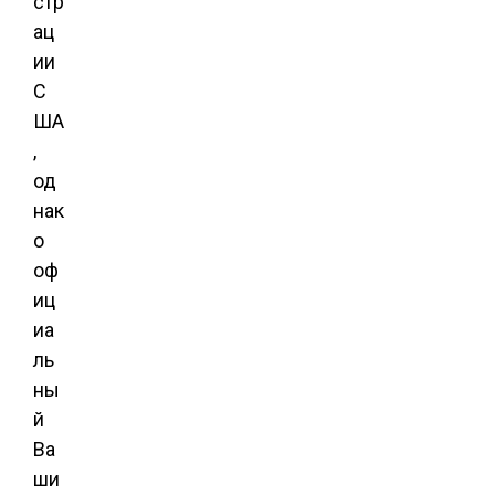
стр
ац
ии
С
ША
,
од
нак
о
оф
иц
иа
ль
ны
й
Ва
ши