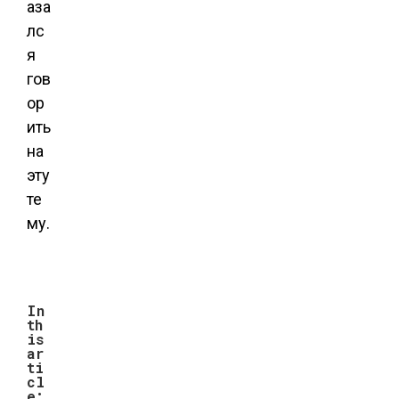
аза
лс
я
гов
ор
ить
на
эту
те
му.
In
th
is
ar
ti
cl
e: