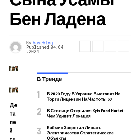
Бен Ладена
By
baseblog
Published
04.04
.2024
В Тренде
В 2020 Году В Украине Выставят На
Торги Лицензии На Частоты 5G
Де
В Столице Открылся Kyiv Food Market:
та
Чем Удивит Локация
ле
Кабмин Запретил Лишать
й
Электричества Стратегические
Объекты
сп