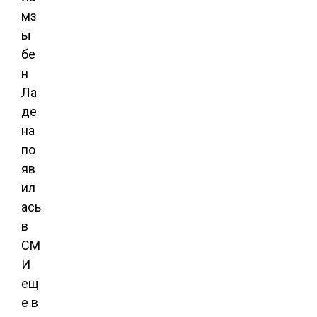
мз
ы
бе
н
Ла
де
на
по
яв
ил
ась
в
СМ
И
ещ
е в