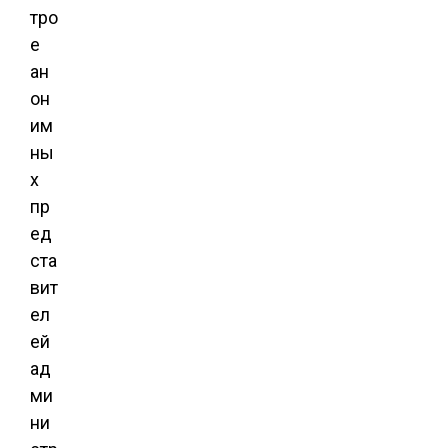
тро
е
ан
он
им
ны
х
пр
ед
ста
вит
ел
ей
ад
ми
ни