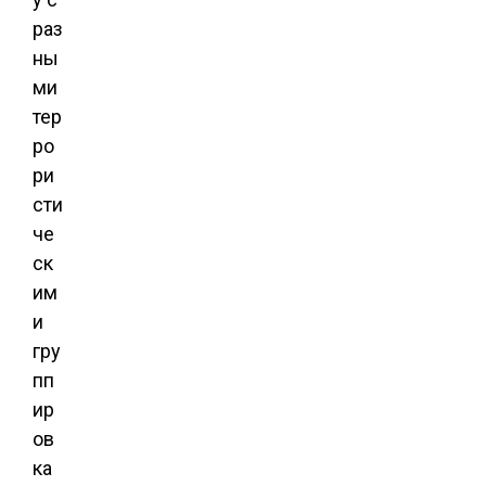
раз
ны
ми
тер
ро
ри
сти
че
ск
им
и
гру
пп
ир
ов
ка