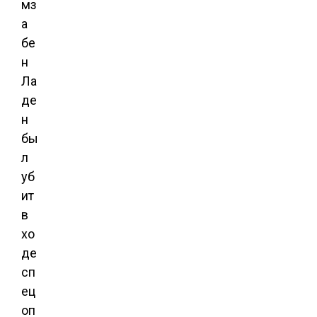
мз
а
бе
н
Ла
де
н
бы
л
уб
ит
в
хо
де
сп
ец
оп