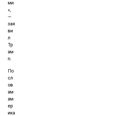
ми
»,
—
зая
ви
л
Тр
ам
п.
По
сл
ов
ам
ам
ер
ика