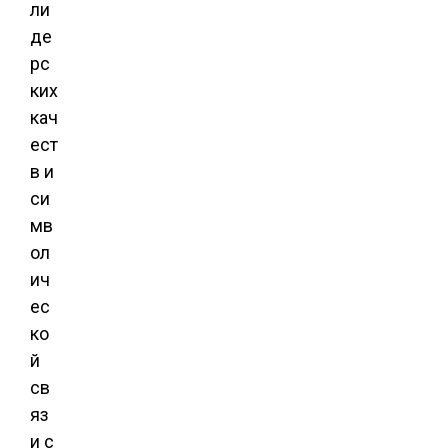
ли
де
рс
ких
кач
ест
в и
си
мв
ол
ич
ес
ко
й
св
яз
и с