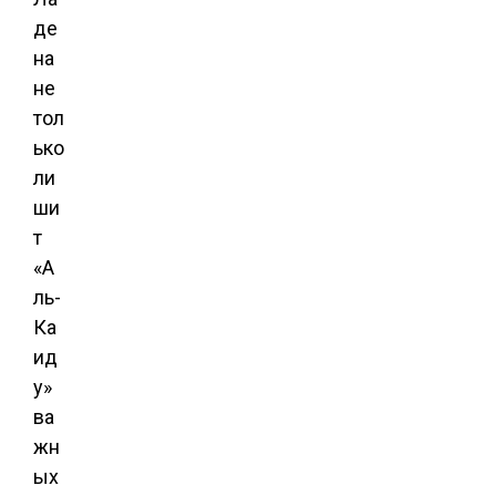
де
на
не
тол
ько
ли
ши
т
«А
ль-
Ка
ид
у»
ва
жн
ых