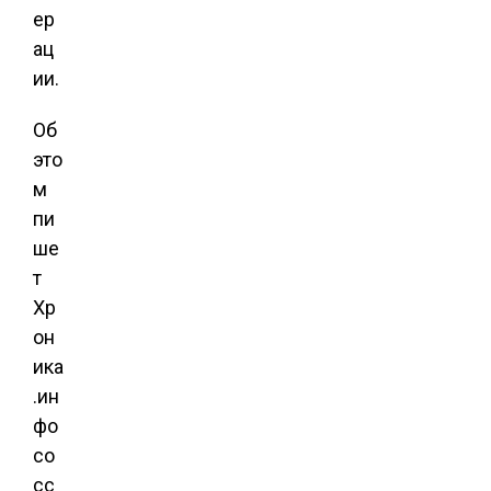
ер
ац
ии.
Об
это
м
пи
ше
т
Хр
он
ика
.ин
фо
со
сс