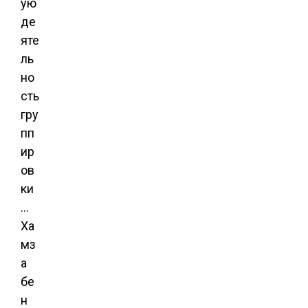
ую
де
яте
ль
но
сть
гру
пп
ир
ов
ки
…
Ха
мз
а
бе
н