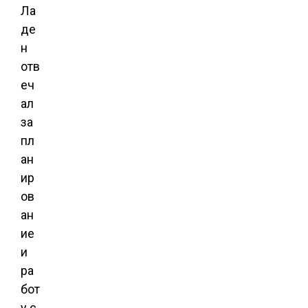
Ла
де
н
отв
еч
ал
за
пл
ан
ир
ов
ан
ие
и
ра
бот
у с