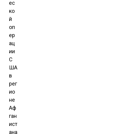
ес
ко
й
оп
ер
ац
ии
С
ША
в
рег
ио
не
Аф
ган
ист
ана