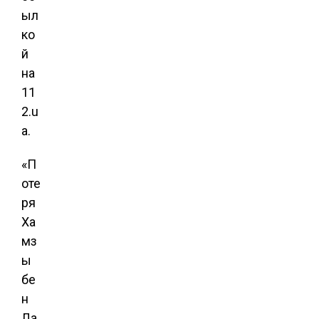
ыл
ко
й
на
11
2.u
a.
«П
оте
ря
Ха
мз
ы
бе
н
Ла