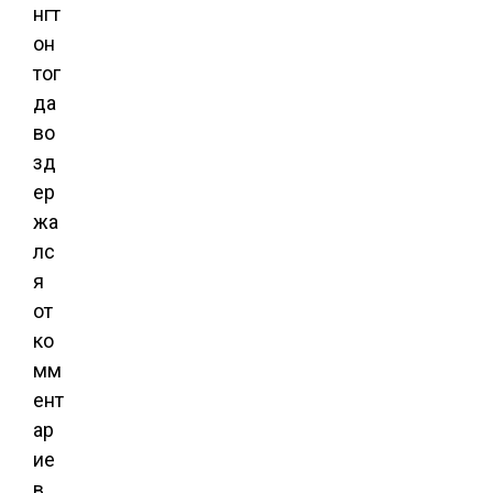
нгт
он
тог
да
во
зд
ер
жа
лс
я
от
ко
мм
ент
ар
ие
в.