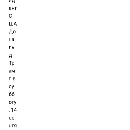
ид
ент
С
ША
До
на
ль
д
Тр
ам
п в
су
бб
оту
, 14
се
нтя