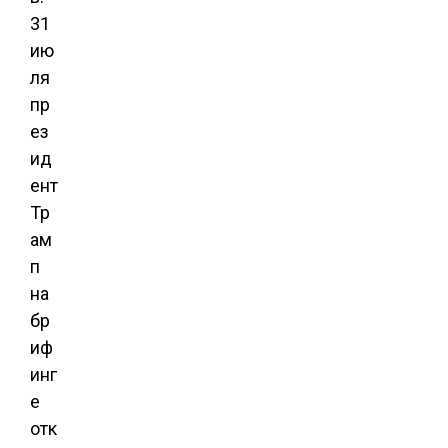
31
ию
ля
пр
ез
ид
ент
Тр
ам
п
на
бр
иф
инг
е
отк