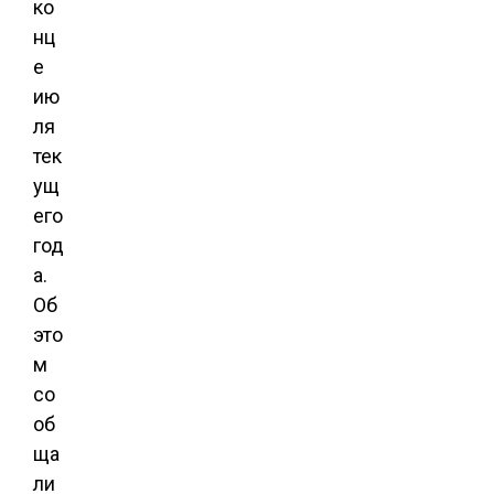
ко
нц
е
ию
ля
тек
ущ
его
год
а.
Об
это
м
со
об
ща
ли