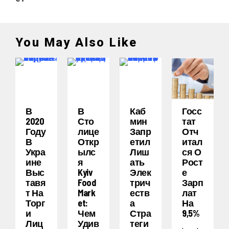
You May Also Like
В
В
Каб
Госс
2020
Сто
Мин
Тат
Году
Лице
Запр
Отч
В
Откр
Етил
Итал
Укра
Ылс
Лиш
Ся О
Ине
Я
Ать
Рост
Выс
Kyiv
Элек
Е
Тавя
Food
Трич
Зарп
Т На
Mark
Еств
Лат
Торг
Et:
А
На
И
Чем
Стра
9,5%
Лиц
Удив
Теги