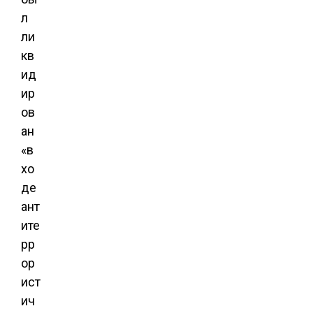
л
ли
кв
ид
ир
ов
ан
«в
хо
де
ант
ите
рр
ор
ист
ич