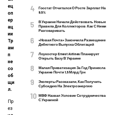
ец
Госстат Отчитался О Росте Зарплат На
9,5%
оп
ер
В Украине Начали Действовать Новые
Правила Для Коллекторов: Как С Ними
ац
Разговаривать
ии
«Новая Почта» Закончила Размещение
Тр
Дебютного Выпуска Облигаций
ам
Лоукостер Ernest Airlines Планирует
п
Открыть Базу В Украине
не
Малая Приватизация За Год Принесла
со
Украине Почти 1,5 Млрд Грн
об
Эксперты Рассказали, Как Получить
щи
Субсидию На Электроэнергию
л.
МВФ Назвал Условие Сотрудничества
С Украиной
Пр
ез