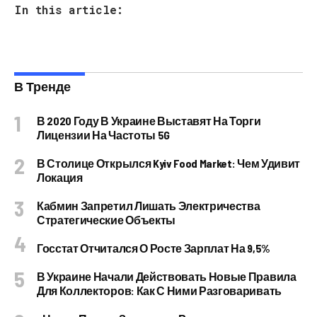
In this article:
В Тренде
В 2020 Году В Украине Выставят На Торги
Лицензии На Частоты 5G
В Столице Открылся Kyiv Food Market: Чем Удивит
Локация
Кабмин Запретил Лишать Электричества
Стратегические Объекты
Госстат Отчитался О Росте Зарплат На 9,5%
В Украине Начали Действовать Новые Правила
Для Коллекторов: Как С Ними Разговаривать