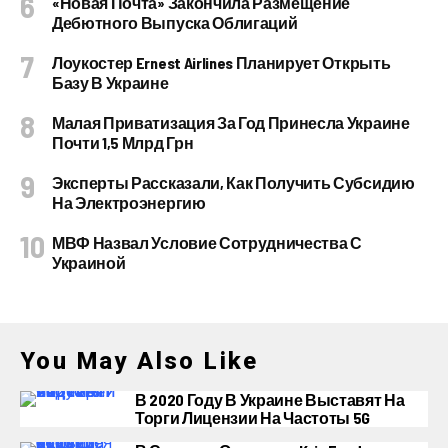
«Новая Почта» Закончила Размещение
Дебютного Выпуска Облигаций
Лоукостер Ernest Airlines Планирует Открыть
Базу В Украине
Малая Приватизация За Год Принесла Украине
Почти 1,5 Млрд Грн
Эксперты Рассказали, Как Получить Субсидию
На Электроэнергию
МВФ Назвал Условие Сотрудничества С
Украиной
You May Also Like
В 2020 Году В Украине Выставят На
Торги Лицензии На Частоты 5G