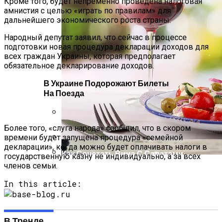
Кроме того, будет непременно проведена налоговая
амнистия с целью «играть по правилам» для
дальнейшего экономического роста страны.
Народный депутат заявил, что сейчас в процессе
подготовки новая процедура декларации доходов для
всех граждан Украины, которая предполагает
обязательное декларирование доходов.
В Украине Подорожают Билеты
На Поезда
Более того, «слуга народа» сообщил, что в скором
Международная Реакция На Тарифы
времени будет запущена процедура «семейной
Трампа: Что Стоит На Кону
декларации», когда можно будет оплачивать налоги в
Как Сочетать Вина С Салатами:
государственную казну не индивидуально, а за всех
Делится Опытом АЛКОМАГ
членов семьи.
Кризис Безопасности На Гаити:
Ужасающая Реальность Безнадежной
In this article:
Обстановки
В Тренде