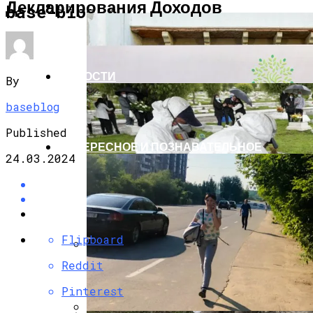
Декларирования Доходов
ЭКОНОМИКА И ПОЛИТИКА
base-blog.ru
НОВОСТИ
By
baseblog
Published
ИНТЕРЕСНОЕ И ПОЗНАВАТЕЛЬНОЕ
24.03.2024
Flipboard
Reddit
G7 Договорились Регулировать
Искусственный Интеллект
Pinterest