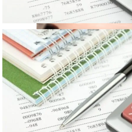
Извержение Вулкана На Юге Исландии:
«Мусорного Человека»
Чрезвычайное Положение И Эвакуация
Военные Рельсы Спасут Британскую
Экономику?
В Киеве Устроили Пробег Суперкаров
Индия Не Будет Спрашивать
Разрешения На Запуск Моделей ИИ