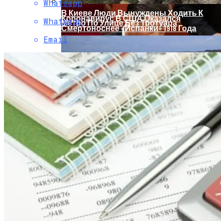
Whatsapp
В Киеве Люди Вынуждены Ходить К
Коронавирус В США Оказался
Whatsapp
Метро По Улице Без Тротуара
Смертоноснее «испанки» 1918 Года
Email
Растущая Концентрация Власти В
Руках Си Цзиньпина: Мир Не Обмануть
В Киеве Появится Арт-Объект В Виде