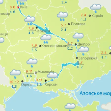
па: Что Стоит На Кону
таканами За Полтора Миллиона Гривен
ющая Реальность Безнадежной Обстановки