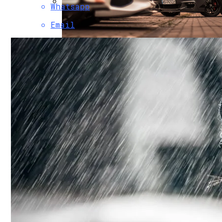
Whatsapp
Коронавирус В США Оказался Смертонос
Email
В Киеве Устроили Пробег Суперкаров
Растущая Концентрация Власти В Руках
Извержение Вулкана На Юге Исландии: