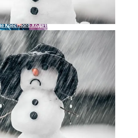
е Крестного Хода В Киеве
кономику?
я На Запуск Моделей ИИ