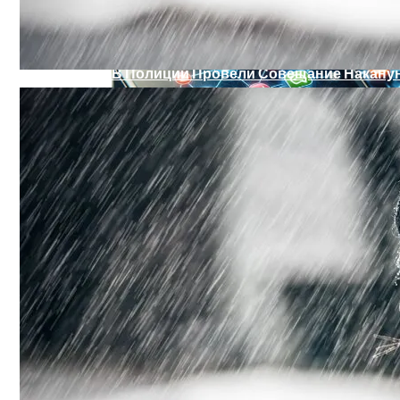
В Полиции Провели Совещание Наканун
Военные Рельсы Спасут Британскую Э
Индия Не Будет Спрашивать Разрешени