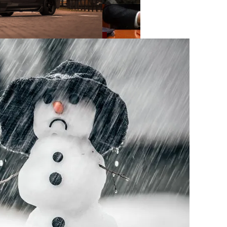
нее «испанки» 1918 Года
 Си Цзиньпина: Мир Не Обмануть
 Чрезвычайное Положение И Эвакуация