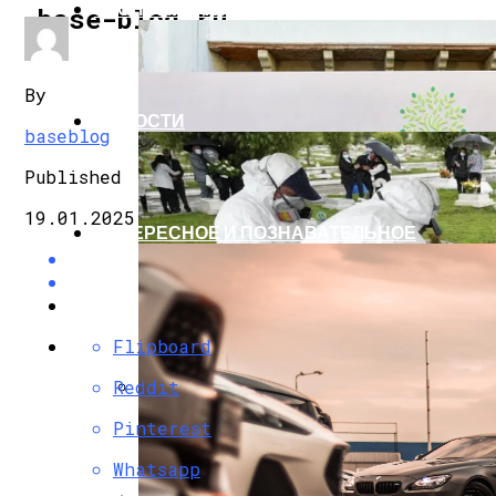
ЭКОНОМИКА И ПОЛИТИКА
base-blog.ru
By
НОВОСТИ
baseblog
Published
19.01.2025
ИНТЕРЕСНОЕ И ПОЗНАВАТЕЛЬНОЕ
Flipboard
Reddit
G7 Договорились Регулировать Искусс
Pinterest
Whatsapp