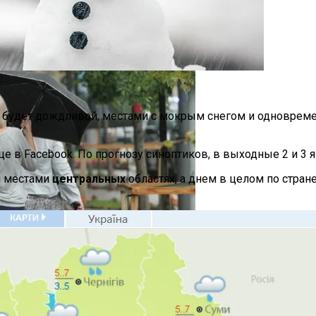
ся Опытом АЛКОМАГ
а будет дождливой, местами с мокрым снегом и одновреме
 Украинцы За Рубежом: Советы Для Беженцев
е в Facebook. По прогнозу синоптиков, в выходные 2 и 3 
 местами
центральных
областях, а днем в целом по стран
Асбест Приняли Только Сейчас