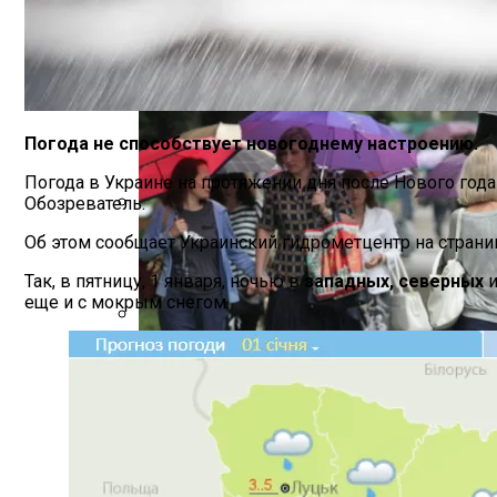
Как Сочетать Вина С Салатами: Делит
Погода не способствует новогоднему настроению.
Погода в Украине на протяжении дня после Нового год
Обозреватель.
На Какую Зарплату Могут Рассчитывать
Об этом сообщает Украинский гидрометцентр на страниц
Так, в пятницу, 1 января, ночью в
западных,
северных
и
еще и с мокрым снегом.
Вредно, Но Выгодно: В США Запрет На 
В Киеве Вновь Ожидаются Дожди