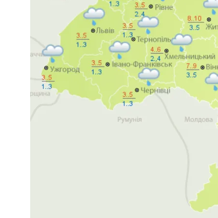
Международная Реакция На Тарифы Трам
«Укрзализныця» Разозлила Украинцев С
Кризис Безопасности На Гаити: Ужаса