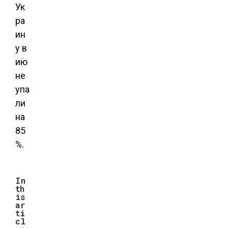
Ук
ра
ин
у в
ию
не
упа
ли
на
85
%.
In
th
is
ar
ti
cl