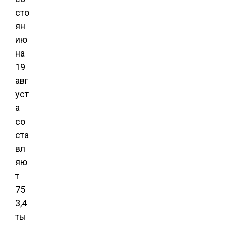
сто
ян
ию
на
19
авг
уст
а
со
ста
вл
яю
т
75
3,4
ты