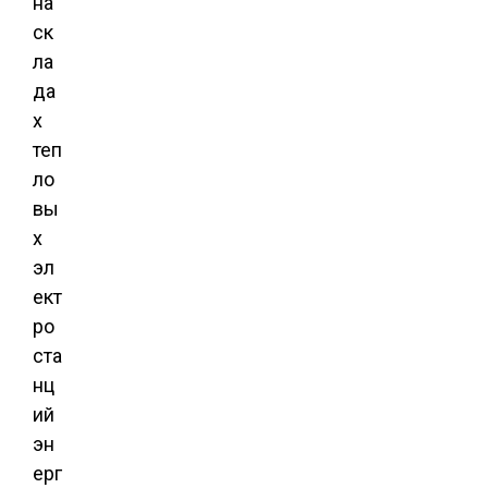
на
ск
ла
да
х
теп
ло
вы
х
эл
ект
ро
ста
нц
ий
эн
ерг