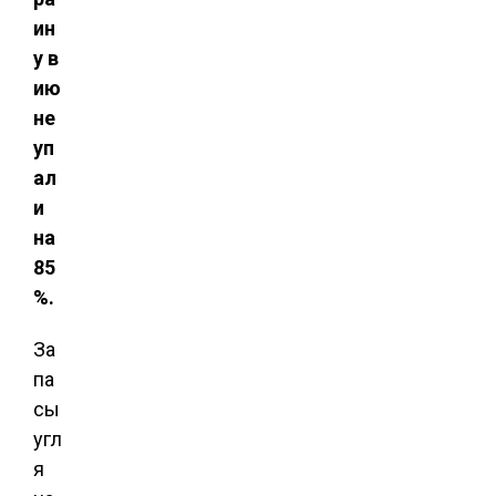
ин
у в
ию
не
уп
ал
и
на
85
%.
За
па
сы
угл
я