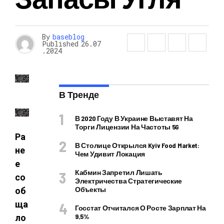
By
baseblog
Published
26.07
.2024
В Тренде
В 2020 Году В Украине Выставят На
Торги Лицензии На Частоты 5G
Ра
В Столице Открылся Kyiv Food Market:
не
Чем Удивит Локация
е
Кабмин Запретил Лишать
со
Электричества Стратегические
Объекты
об
ща
Госстат Отчитался О Росте Зарплат На
9,5%
ло