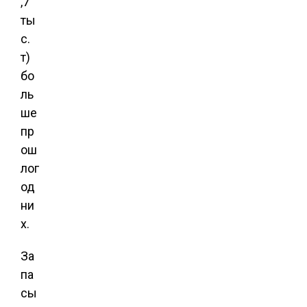
,7
ты
с.
т)
бо
ль
ше
пр
ош
лог
од
ни
х.
За
па
сы