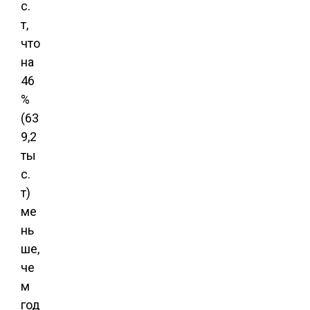
с.
т,
что
на
46
%
(63
9,2
ты
с.
т)
ме
нь
ше,
че
м
год