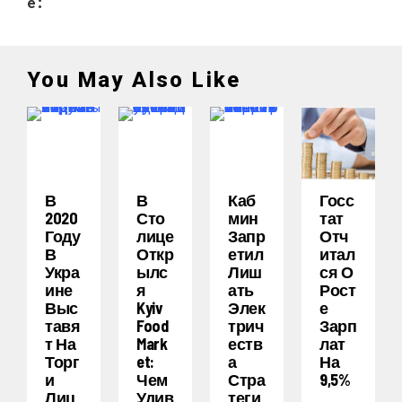
e:
You May Also Like
В
В
Каб
Госс
2020
Сто
Мин
Тат
Году
Лице
Запр
Отч
В
Откр
Етил
Итал
Укра
Ылс
Лиш
Ся О
Ине
Я
Ать
Рост
Выс
Kyiv
Элек
Е
Тавя
Food
Трич
Зарп
Т На
Mark
Еств
Лат
Торг
Et:
А
На
И
Чем
Стра
9,5%
Лиц
Удив
Теги