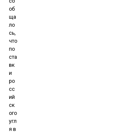
со
об
ща
ло
сь,
что
по
ста
вк
и
ро
сс
ий
ск
ого
угл
я в