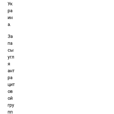
Ук
ра
ин
а.
За
па
сы
угл
я
ант
ра
цит
ов
ой
гру
пп