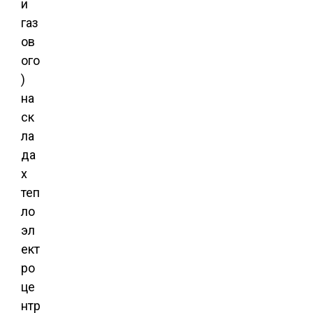
и
газ
ов
ого
)
на
ск
ла
да
х
теп
ло
эл
ект
ро
це
нтр