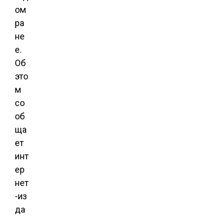
ом
ра
не
е.
Об
это
м
со
об
ща
ет
инт
ер
нет
-из
да