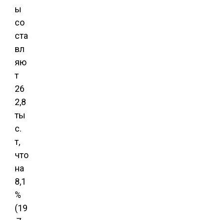
ы
со
ста
вл
яю
т
26
2,8
ты
с.
т,
что
на
8,1
%
(19