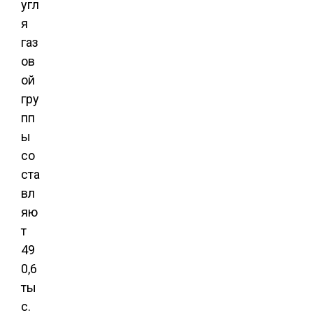
угл
я
газ
ов
ой
гру
пп
ы
со
ста
вл
яю
т
49
0,6
ты
с.