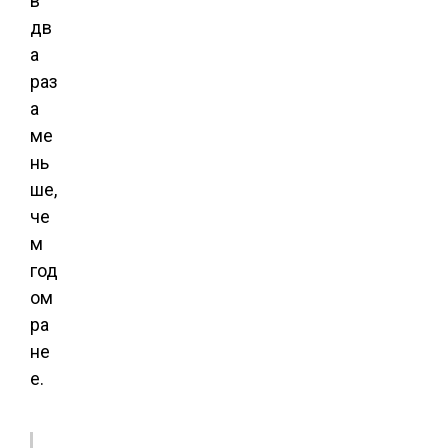
в
дв
а
раз
а
ме
нь
ше,
че
м
год
ом
ра
не
е.