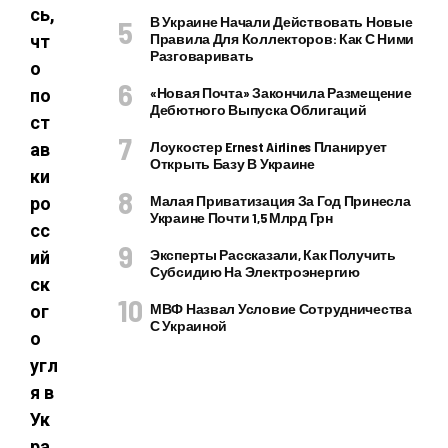
сь,
В Украине Начали Действовать Новые
Правила Для Коллекторов: Как С Ними
чт
Разговаривать
о
«Новая Почта» Закончила Размещение
по
Дебютного Выпуска Облигаций
ст
Лоукостер Ernest Airlines Планирует
ав
Открыть Базу В Украине
ки
Малая Приватизация За Год Принесла
ро
Украине Почти 1,5 Млрд Грн
сс
Эксперты Рассказали, Как Получить
ий
Субсидию На Электроэнергию
ск
МВФ Назвал Условие Сотрудничества
ог
С Украиной
о
угл
я в
Ук
ра