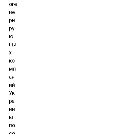
оге
не
ри
ру
ю
щи
х
ко
мп
ан
ий
Ук
ра
ин
ы
по
со