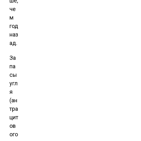
ше,
че
м
год
наз
ад.
За
па
сы
угл
я
(ан
тра
цит
ов
ого