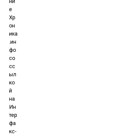
ни
е
Хр
он
ика
.ин
фо
со
сс
ыл
ко
й
на
Ин
тер
фа
кс-