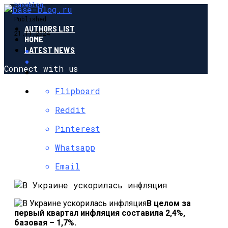
baseblog
Published
AUTHORS LIST
21.11.2024
HOME
LATEST NEWS
Connect with us
Flipboard
Reddit
Pinterest
Whatsapp
Email
В целом за
первый квартал инфляция составила 2,4%,
базовая – 1,7%.