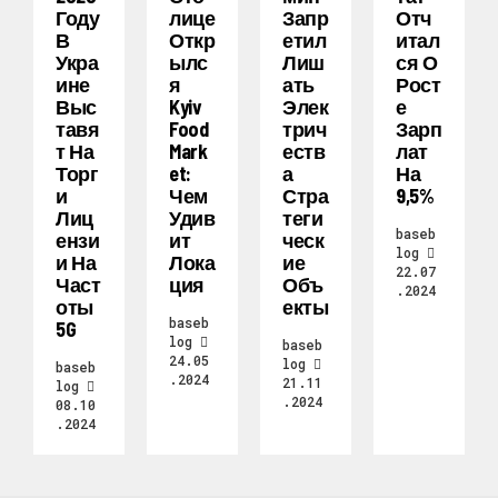
Году
Лице
Запр
Отч
В
Откр
Етил
Итал
Укра
Ылс
Лиш
Ся О
Ине
Я
Ать
Рост
Выс
Kyiv
Элек
Е
Тавя
Food
Трич
Зарп
Т На
Mark
Еств
Лат
Торг
Et:
А
На
И
Чем
Стра
9,5%
Лиц
Удив
Теги
baseb
Ензи
Ит
Ческ
log
И На
Лока
Ие
22.07
Част
Ция
Объ
.2024
Оты
Екты
baseb
5G
log
baseb
24.05
log
baseb
.2024
21.11
log
.2024
08.10
.2024