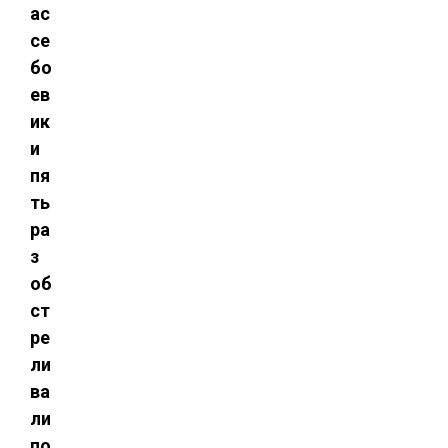
ас
се
бо
ев
ик
и
пя
ть
ра
з
об
ст
ре
ли
ва
ли
по