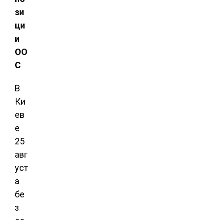
зи
ци
и
ОО
С
В
Ки
ев
е
25
авг
уст
а
бе
з