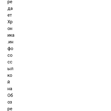
ре
да
ет
Хр
он
ика
.ин
фо
со
сс
ыл
ко
й
на
Об
оз
ре