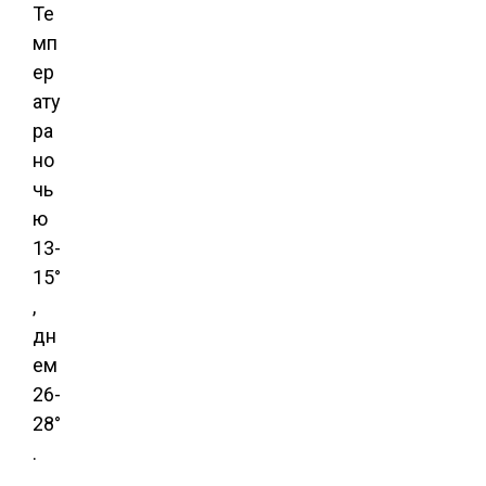
Те
мп
ер
ату
ра
но
чь
ю
13-
15°
,
дн
ем
26-
28°
.