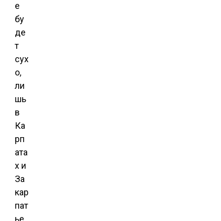
е
бу
де
т
сух
о,
ли
шь
в
Ка
рп
ата
х и
За
кар
пат
ье