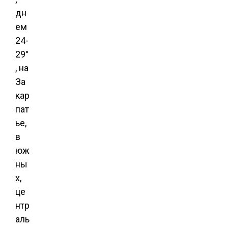
дн
ем
24-
29°
, на
За
кар
пат
ье,
в
юж
ны
х,
це
нтр
аль