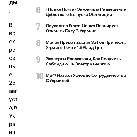
ды
«Новая Почта» Закончила Размещение
.
Дебютного Выпуска Облигаций
В
Лоукостер Ernest Airlines Планирует
Открыть Базу В Украине
во
ск
Малая Приватизация За Год Принесла
Украине Почти 1,5 Млрд Грн
ре
се
Эксперты Рассказали, Как Получить
Субсидию На Электроэнергию
нь
е,
МВФ Назвал Условие Сотрудничества
С Украиной
25
авг
уст
а, в
Ук
ра
ин