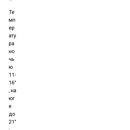
Те
мп
ер
ату
ра
но
чь
ю
11-
16°
, на
юг
е
до
21°
;