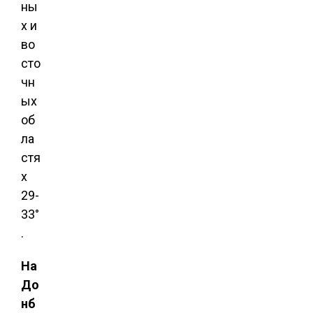
ны
х и
во
сто
чн
ых
об
ла
стя
х
29-
33°
.
На
До
нб