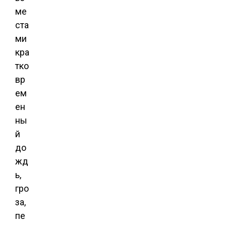
ме
ста
ми
кра
тко
вр
ем
ен
ны
й
до
жд
ь,
гро
за,
пе