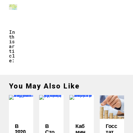
In
th
is
ar
ti
cl
e:
You May Also Like
В
В
Каб
Госс
2020
Сто
Мин
Тат