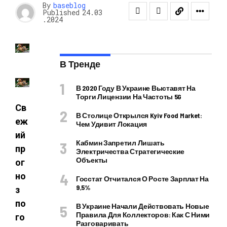
By
baseblog
Published
24.03
.2024
В Тренде
В 2020 Году В Украине Выставят На
Торги Лицензии На Частоты 5G
Св
В Столице Открылся Kyiv Food Market:
еж
Чем Удивит Локация
ий
Кабмин Запретил Лишать
пр
Электричества Стратегические
Объекты
ог
но
Госстат Отчитался О Росте Зарплат На
9,5%
з
по
В Украине Начали Действовать Новые
Правила Для Коллекторов: Как С Ними
го
Разговаривать