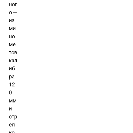
ног
о —
из
ми
но
ме
тов
кал
иб
ра
12
0
мм
и
стр
ел
ко