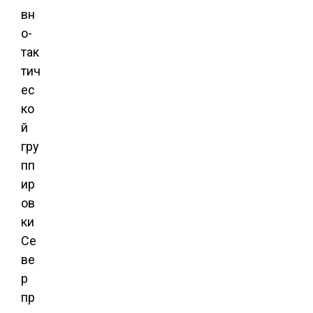
вн
о-
так
тич
ес
ко
й
гру
пп
ир
ов
ки
Се
ве
р
пр