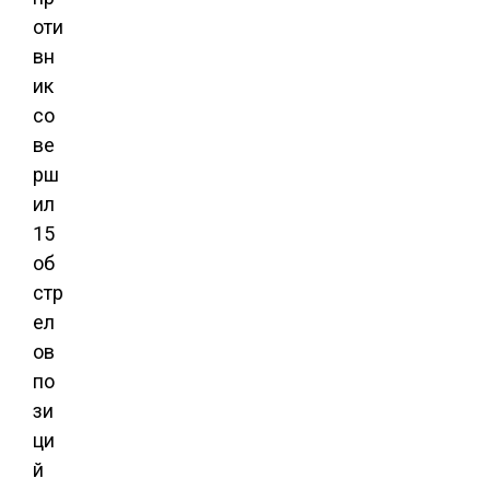
оти
вн
ик
со
ве
рш
ил
15
об
стр
ел
ов
по
зи
ци
й