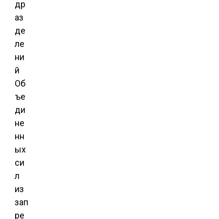
др
аз
де
ле
ни
й
Об
ъе
ди
не
нн
ых
си
л
из
зап
ре