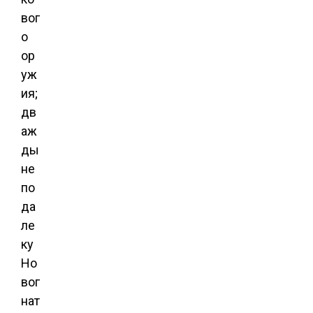
вог
о
ор
уж
ия;
дв
аж
ды
не
по
да
ле
ку
Но
вог
нат