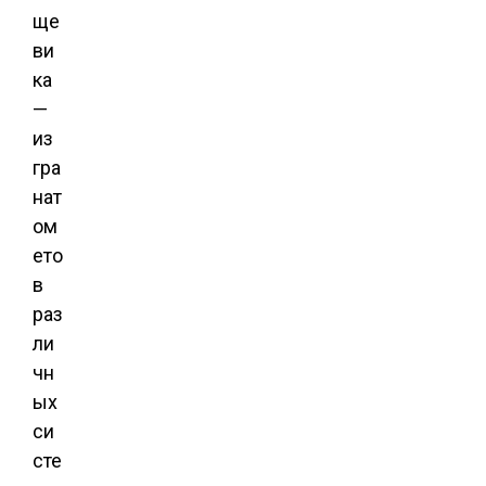
ще
ви
ка
—
из
гра
нат
ом
ето
в
раз
ли
чн
ых
си
сте