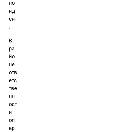
по
нд
ент
.
В
ра
йо
не
отв
етс
тве
нн
ост
и
оп
ер