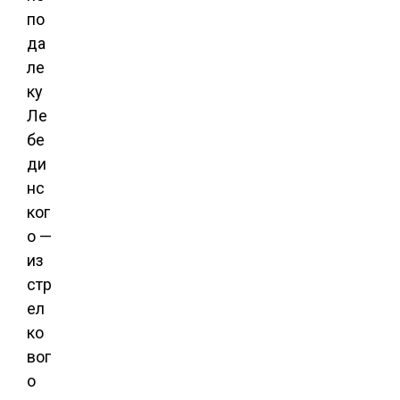
по
да
ле
ку
Ле
бе
ди
нс
ког
о —
из
стр
ел
ко
вог
о