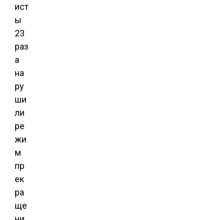
ист
ы
23
раз
а
на
ру
ши
ли
ре
жи
м
пр
ек
ра
ще
ни