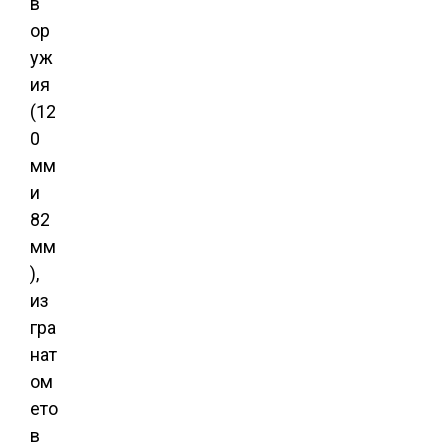
в
ор
уж
ия
(12
0
мм
и
82
мм
),
из
гра
нат
ом
ето
в