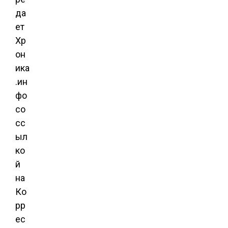
да
ет
Хр
он
ика
.ин
фо
со
сс
ыл
ко
й
на
Ко
рр
ес