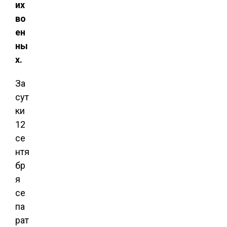
их
во
ен
ны
х.
За
сут
ки
12
се
нтя
бр
я
се
па
рат