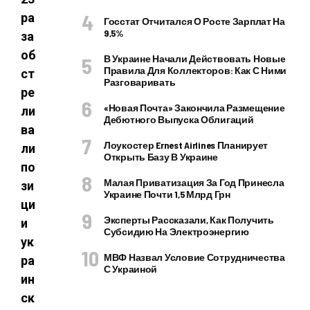
ра
Госстат Отчитался О Росте Зарплат На
9,5%
за
об
В Украине Начали Действовать Новые
Правила Для Коллекторов: Как С Ними
ст
Разговаривать
ре
«Новая Почта» Закончила Размещение
ли
Дебютного Выпуска Облигаций
ва
Лоукостер Ernest Airlines Планирует
ли
Открыть Базу В Украине
по
Малая Приватизация За Год Принесла
зи
Украине Почти 1,5 Млрд Грн
ци
Эксперты Рассказали, Как Получить
и
Субсидию На Электроэнергию
ук
МВФ Назвал Условие Сотрудничества
ра
С Украиной
ин
ск