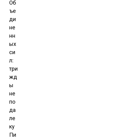
Об
ъе
ди
не
нн
ых
си
л:
три
жд
ы
не
по
да
ле
ку
Пи