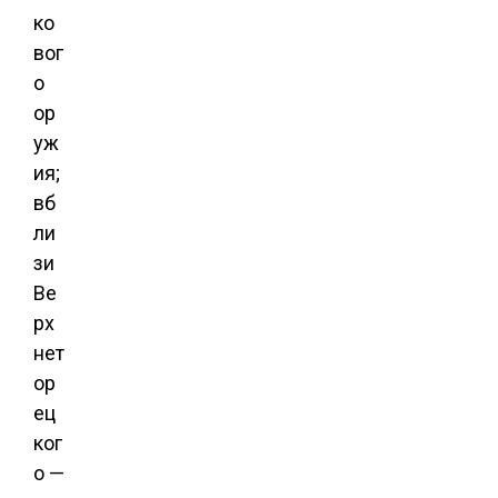
ко
вог
о
ор
уж
ия;
вб
ли
зи
Ве
рх
нет
ор
ец
ког
о —