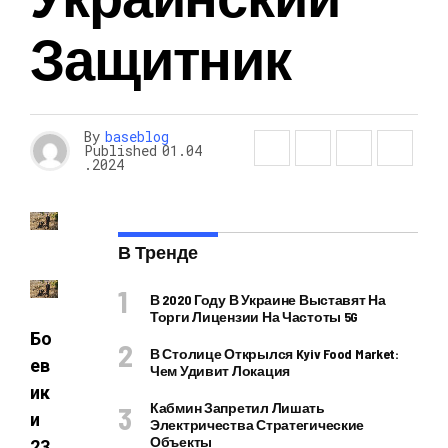
Защитник
By
baseblog
Published
01.04
.2024
В Тренде
В 2020 Году В Украине Выставят На
Торги Лицензии На Частоты 5G
Бо
В Столице Открылся Kyiv Food Market:
ев
Чем Удивит Локация
ик
Кабмин Запретил Лишать
и
Электричества Стратегические
Объекты
23