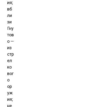
ия;
вб
ли
зи
Гну
тов
о —
из
стр
ел
ко
вог
о
ор
уж
ия;
не