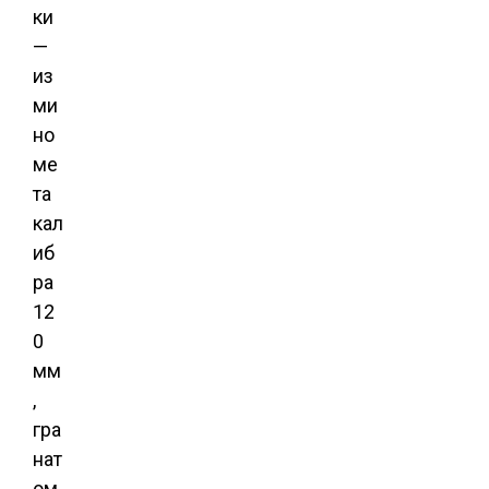
ки
—
из
ми
но
ме
та
кал
иб
ра
12
0
мм
,
гра
нат
ом