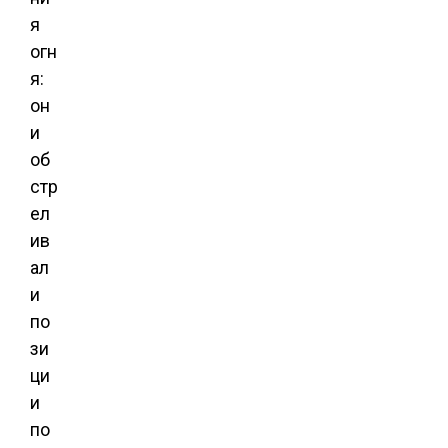
я
огн
я:
он
и
об
стр
ел
ив
ал
и
по
зи
ци
и
по