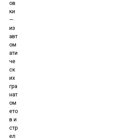
ов
ки
—
из
авт
ом
ати
че
ск
их
гра
нат
ом
ето
в и
стр
ел