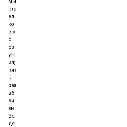
м и
стр
ел
ко
вог
о
ор
уж
ия;
пят
ь
раз
вб
ли
зи
Во
дя