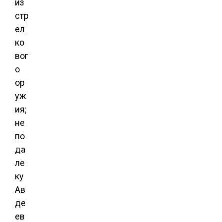
из
стр
ел
ко
вог
о
ор
уж
ия;
не
по
да
ле
ку
Ав
де
ев