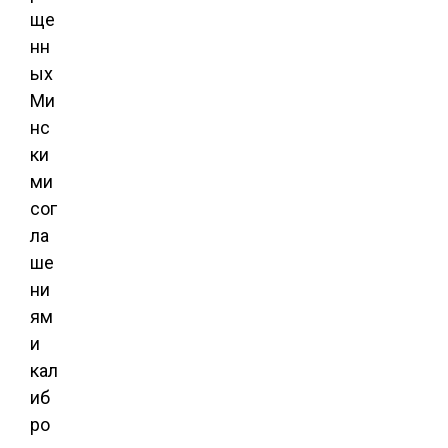
ще
нн
ых
Ми
нс
ки
ми
сог
ла
ше
ни
ям
и
кал
иб
ро