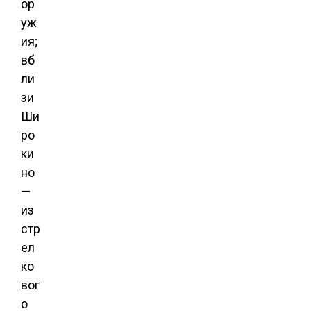
ор
уж
ия;
вб
ли
зи
Ши
ро
ки
но
—
из
стр
ел
ко
вог
о