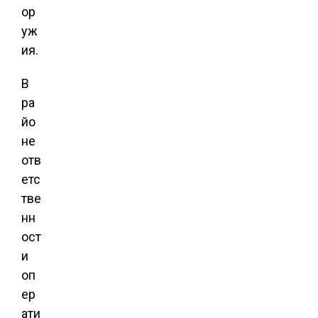
ор
уж
ия.
В
ра
йо
не
отв
етс
тве
нн
ост
и
оп
ер
ати