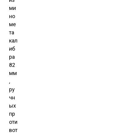
ми
но
ме
та
кал
иб
ра
82
мм
,
ру
чн
ых
пр
оти
вот