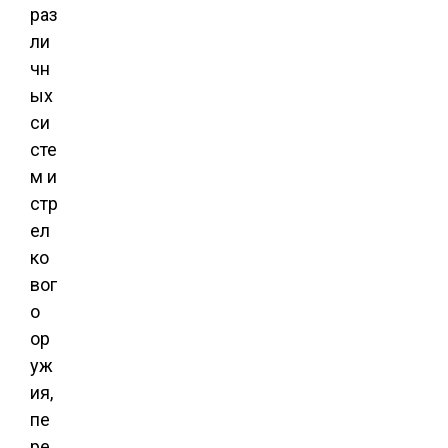
раз
ли
чн
ых
си
сте
м и
стр
ел
ко
вог
о
ор
уж
ия,
пе
ре