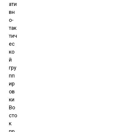
ати
вн
о-
так
тич
ес
ко
й
гру
пп
ир
ов
ки
Во
сто
к
пр