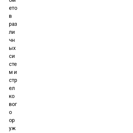
ето
в
раз
ли
чн
ых
си
сте
м и
стр
ел
ко
вог
о
ор
уж