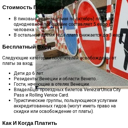
Стоимость Посещения
В пиковые сезоны (с мая по октябрь) плата за
однодневное посещение составляет 5 евро с
человека.
В остальное время года плата снижается до 3 евро.
Бесплатный Вход
Следующие категории посетителей освобождены от
платы за вход:
Дети до 6 лет.
Международная Реакция На Тарифы
Резиденты Венеции и области Венето.
Трампа: Что Стоит На Кону
Гости, ночующие в отелях Венеции.
Владельцы проездных билетов Venezia Unica City
В Киеве Ограничили Движение На
Pass и Rolling Venice Card.
Кризис Безопасности На Гаити:
Проспекте Палладина
Туристические группы, пользующиеся услугами
Ужасающая Реальность Безнадежной
аккредитованных гидов (могут иметь право на
Обстановки
скидки или освобождение от платы).
Как И Когда Платить