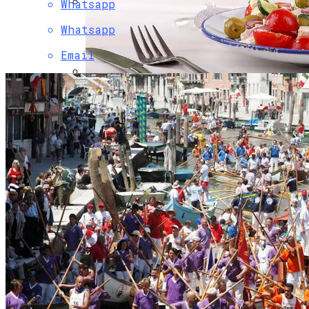
Whatsapp
Коронавирус В США Оказался
Whatsapp
Смертоноснее «испанки» 1918 Года
Email
Как Сочетать Вина С Салатами:
Делится Опытом АЛКОМАГ
Растущая Концентрация Власти В
Руках Си Цзиньпина: Мир Не Обмануть