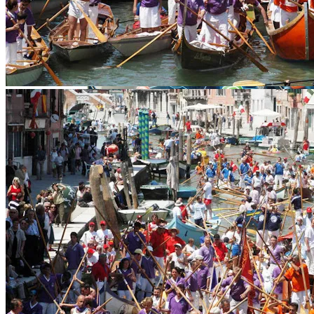
Извержение Вулкана На Юге Исландии:
Чрезвычайное Положение И Эвакуация
В Киеве Вновь Ожидаются Дожди
Военные Рельсы Спасут Британскую
Экономику?
«Укрзализныця» Разозлила Украинцев
Стаканами За Полтора Миллиона
Индия Не Будет Спрашивать
Гривен
Разрешения На Запуск Моделей ИИ