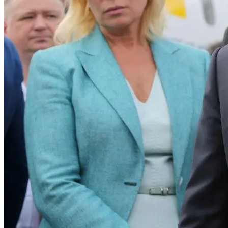
Извержение Вулкана На Юге Исландии:
Чрезвычайное Положение И Эвакуация
SkyUp Запустит Новые Рейсы По
Украине
Военные Рельсы Спасут Британскую
Экономику?
Индия Не Будет Спрашивать
Разрешения На Запуск Моделей ИИ