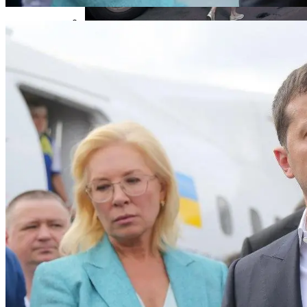
В Киеве Изменили Маршруты
Некоторых Автобусов И Троллейбусов
На Какую Зарплату Могут
Рассчитывать Украинцы За Рубежом:
Советы Для Беженцев
Вредно, Но Выгодно: В США Запрет На
Асбест Приняли Только Сейчас