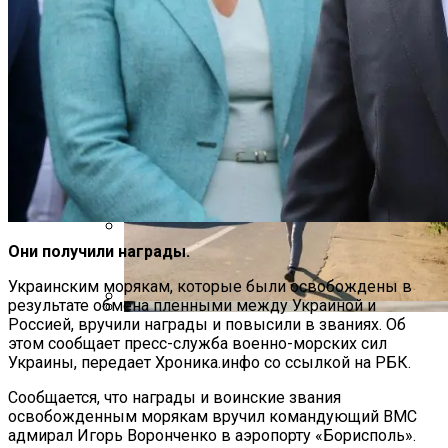
В Столичном Парке Отличился Герой-
Парковки
Они получили награды.
Международная Реакция На Тарифы
Трампа: Что Стоит На Кону
Украинским морякам, которые были освобождены в
результате обмена пленными между Украиной и
Россией, вручили награды и повысили в званиях. Об
В Киеве Люди Вынуждены Ходить К
Кризис Безопасности На Гаити:
этом сообщает пресс-служба военно-морских сил
Метро По Улице Без Тротуара
Ужасающая Реальность Безнадежной
Украины, передает Хроника.инфо со ссылкой на РБК.
Обстановки
Сообщается, что награды и воинские звания
освобожденным морякам вручил командующий ВМС
адмирал Игорь Воронченко в аэропорту «Борисполь».