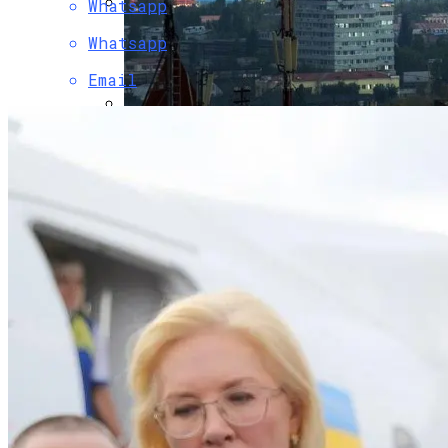
Whatsapp
Коронавирус В США Оказался
Whatsapp
Смертоноснее «испанки» 1918 Года
Email
В Киеве Перекроют Один Из Выездов
На Северный Мост
Растущая Концентрация Власти В
Руках Си Цзиньпина: Мир Не Обмануть