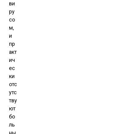
ви
ру
со
м,
и
пр
акт
ич
ес
ки
отс
утс
тву
ют
бо
ль
ны