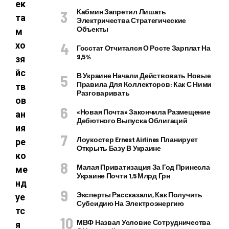
ек
Кабмин Запретил Лишать
та
Электричества Стратегические
Объекты
м
хо
Госстат Отчитался О Росте Зарплат На
9,5%
зя
йс
В Украине Начали Действовать Новые
Правила Для Коллекторов: Как С Ними
тв
Разговаривать
ов
«Новая Почта» Закончила Размещение
ан
Дебютного Выпуска Облигаций
ия
Лоукостер Ernest Airlines Планирует
ре
Открыть Базу В Украине
ко
Малая Приватизация За Год Принесла
ме
Украине Почти 1,5 Млрд Грн
нд
Эксперты Рассказали, Как Получить
уе
Субсидию На Электроэнергию
тс
МВФ Назвал Условие Сотрудничества
я