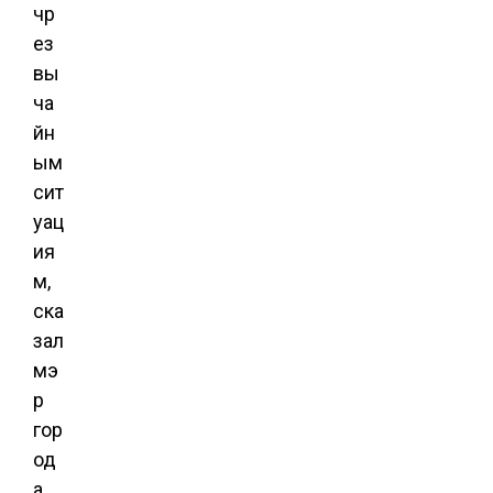
чр
ез
вы
ча
йн
ым
сит
уац
ия
м,
ска
зал
мэ
р
гор
од
а