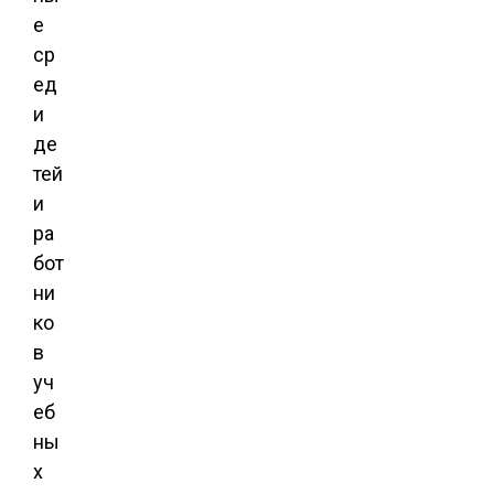
е
ср
ед
и
де
тей
и
ра
бот
ни
ко
в
уч
еб
ны
х