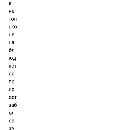
е
не
тол
ько
не
на
бл
юд
ает
ся
пр
ир
ост
заб
ол
ев
ае