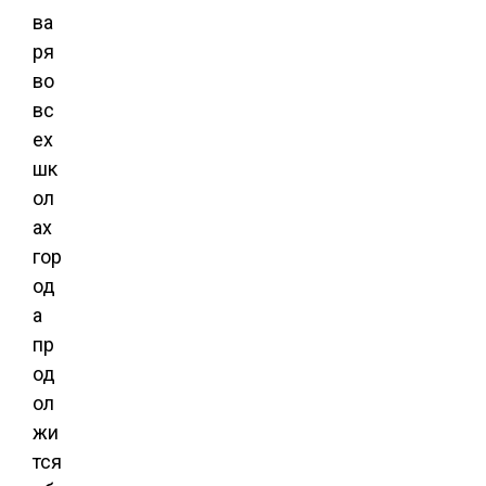
ва
ря
во
вс
ех
шк
ол
ах
гор
од
а
пр
од
ол
жи
тся