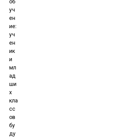
об
уч
ен
ие:
уч
ен
ик
и
мл
ад
ши
х
кла
сс
ов
бу
ду