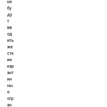
не
бу
ду
т
вв
од
ить
же
стк
ие
кар
ант
ин
ны
е
огр
ан