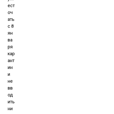
ест
оч
ать
с 8
ян
ва
ря
кар
ант
ин
и
не
вв
од
ить
ни