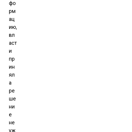
фо
рм
ац
ию,
вл
аст
и
пр
ин
ял
а
ре
ше
ни
е
не
уж