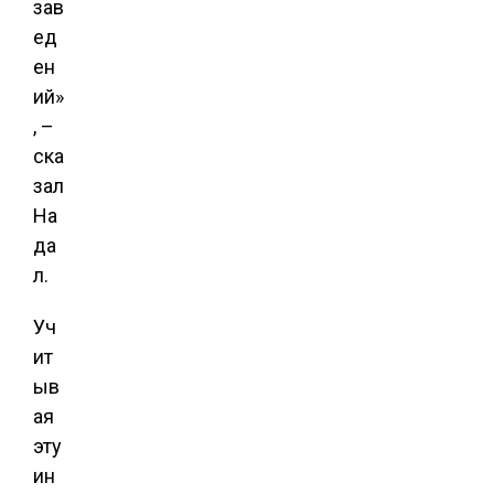
зав
ед
ен
ий»
, –
ска
зал
На
да
л.
Уч
ит
ыв
ая
эту
ин