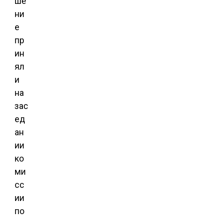
ше
ни
е
пр
ин
ял
и
на
зас
ед
ан
ии
ко
ми
сс
ии
по