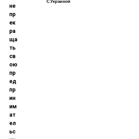
С Украиной
не
пр
ек
ра
ща
ть
св
ою
пр
ед
пр
ин
им
ат
ел
ьс