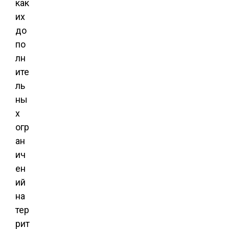
как
их
до
по
лн
ите
ль
ны
х
огр
ан
ич
ен
ий
на
тер
рит