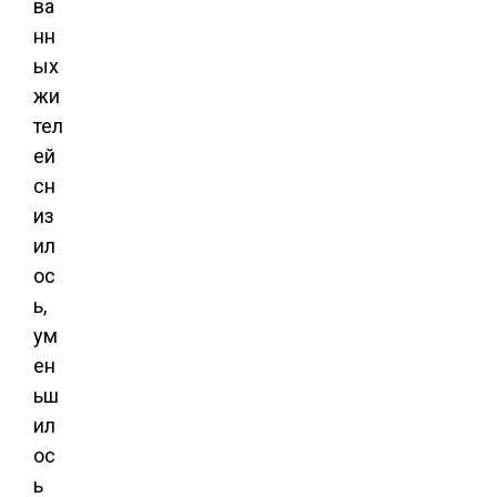
ва
нн
ых
жи
тел
ей
сн
из
ил
ос
ь,
ум
ен
ьш
ил
ос
ь