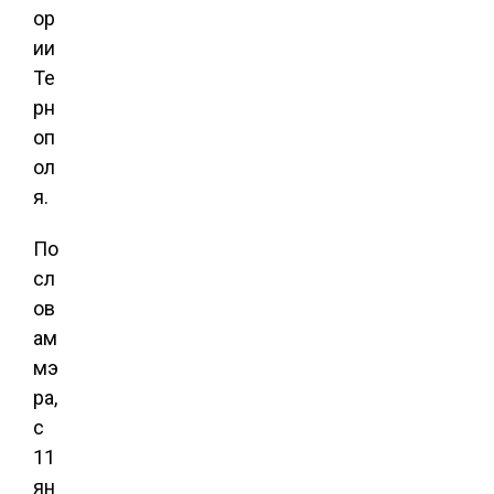
ор
ии
Те
рн
оп
ол
я.
По
сл
ов
ам
мэ
ра,
с
11
ян