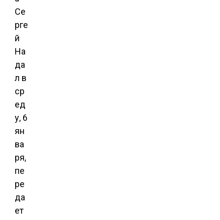
Се
рге
й
На
да
л в
ср
ед
у, 6
ян
ва
ря,
пе
ре
да
ет