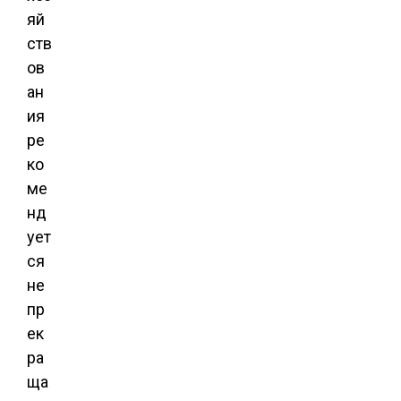
яй
ств
ов
ан
ия
ре
ко
ме
нд
ует
ся
не
пр
ек
ра
ща