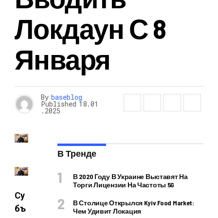
Локдаун С 8
Января
By
baseblog
Published
18.01
.2025
В Тренде
В 2020 Году В Украине Выставят На
Торги Лицензии На Частоты 5G
Су
В Столице Открылся Kyiv Food Market:
бъ
Чем Удивит Локация