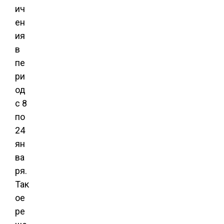
ич
ен
ия
в
пе
ри
од
с 8
по
24
ян
ва
ря.
Так
ое
ре