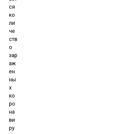
ся
ко
ли
че
ств
о
зар
аж
ен
ны
х
ко
ро
на
ви
ру