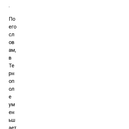
.
По
его
сл
ов
ам,
в
Те
рн
оп
ол
е
ум
ен
ьш
ает