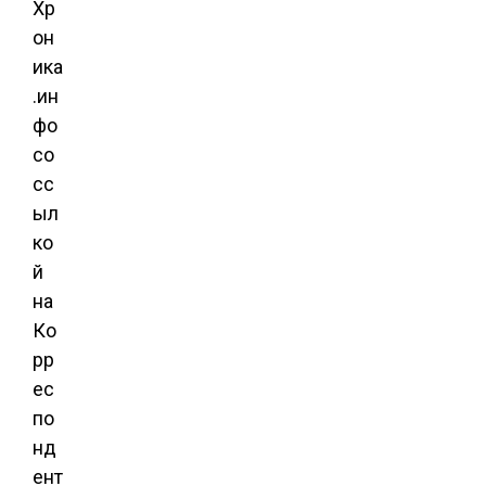
Хр
он
ика
.ин
фо
со
сс
ыл
ко
й
на
Ко
рр
ес
по
нд
ент