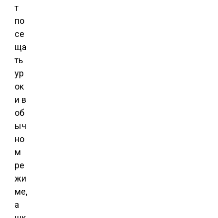
т
по
се
ща
ть
ур
ок
и в
об
ыч
но
м
ре
жи
ме,
а
шк