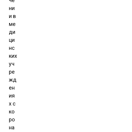
че
ни
и в
ме
ди
ци
нс
ких
уч
ре
жд
ен
ия
х с
ко
ро
на