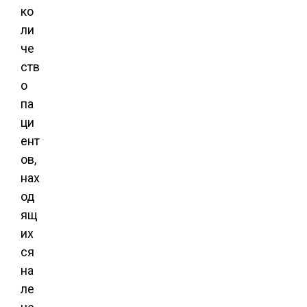
ко
ли
че
ств
о
па
ци
ент
ов,
нах
од
ящ
их
ся
на
ле