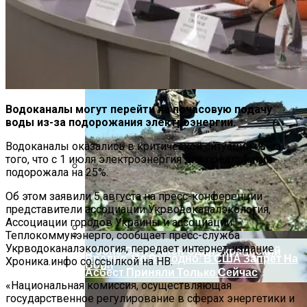
Водоканалы могут перейти на почасовую подачу
воды из-за подорожания электроэнергии.
Водоканалы оказались в критической ситуации из-за
того, что с 1 июля электроэнергия для предприятий
подорожала на 25%.
На Какую Зарплату Могут
Об этом заявили 5 августа на пресс-конференции
Рассчитывать Украинцы За Рубежом:
представители ассоциации Укрводоканалэкология,
Советы Для Беженцев
Ассоциации городов Украины и ассоциации
Теплокоммунэнерго, сообщает пресс-служба
Укрводоканалэкология, передает интернет-издание
В Зоне ООС Ранен Один Украинский
Вредно, Но Выгодно: В США Запрет На
Хроника.инфо со ссылкой на НВ.
Воин
Асбест Приняли Только Сейчас
«Национальная комиссия, осуществляющая
государственное регулирование в сферах энергетики и