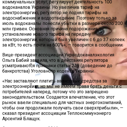
коммунальных услуг, регулирует деятельность 100
водоканалов Украины. Но увеличив тариф на
электроэнергию, регулятор не поднял тарифы на
водоснабжение и водоотведение. Поэтому только за
июль водоканалы понесли убытки в размере около 200
млн гривен. Основная причина подорожания —
установление нового тарифа на передачу
электроэнергии, который был увеличен с 6 до 37 копеек
за кВт, то есть почти на 600%», — говорится в сообщении.
Вице-президент ассоциации Укрводоканалэкология
Ольга Бабий заявила, что в действиях регулятора
усматриваются признаки статьи 219 (доведение до
банкротства) Уголовного кодекса Украины.
Международная Реакция На Тарифы
Трампа: Что Стоит На Кону
«Нас заставляют платить авансовые средства за
электроэнергию, но мы не имеем права брать деньги с
потребителей наперед, потому что это запрещено
Российской Телеведущей Запретили
Кризис Безопасности На Гаити:
законодательством. Создается впечатление, что этот
Въезд В Украину
Ужасающая Реальность Безнадежной
рынок ввели специально для частных энергокомпаний,
чтобы они продолжали получать свои сверхприбыли», —
Обстановки
сказал президент ассоциации Теплокоммунэнерго
Арсентий Блащук.