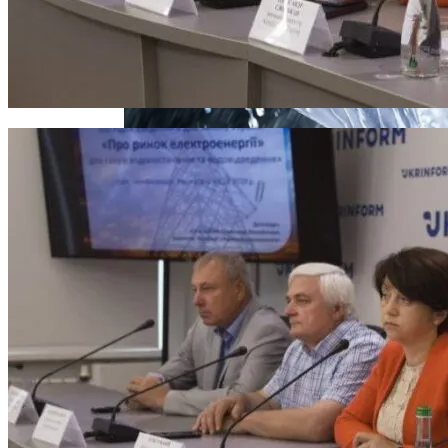
Извержение Вулкана На Юге Исландии:
Погибло С Прошлого Перемирия
Чрезвычайное Положение И Эвакуация
Военные Рельсы Спасут Британскую
Экономику?
В Украине Вновь Ожидаются
Индия Не Будет Спрашивать
Проливные Дожди
Разрешения На Запуск Моделей ИИ