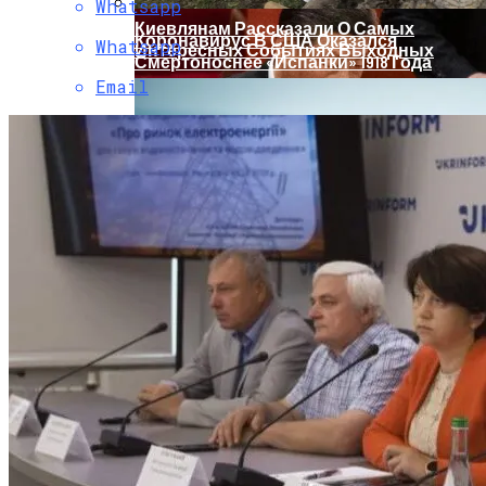
Whatsapp
Киевлянам Рассказали О Самых
Коронавирус В США Оказался
Whatsapp
Интересных Событиях Выходных
Смертоноснее «испанки» 1918 Года
Email
Растущая Концентрация Власти В
Руках Си Цзиньпина: Мир Не Обмануть
Стало Известно, Сколько Бойцов ВСУ