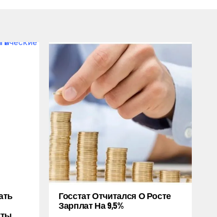
ать
Госстат Отчитался О Росте
Зарплат На 9,5%
кты