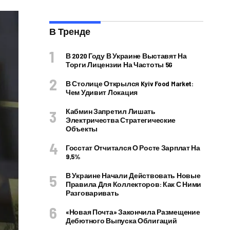
В Тренде
В 2020 Году В Украине Выставят На
Торги Лицензии На Частоты 5G
В Столице Открылся Kyiv Food Market:
Чем Удивит Локация
Кабмин Запретил Лишать
Электричества Стратегические
Объекты
Госстат Отчитался О Росте Зарплат На
9,5%
В Украине Начали Действовать Новые
Правила Для Коллекторов: Как С Ними
Разговаривать
«Новая Почта» Закончила Размещение
Дебютного Выпуска Облигаций