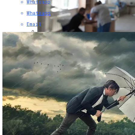
Whatsapp
Коронавирус В США Оказался
Whatsapp
Смертоноснее «испанки» 1918 Года
Email
В Днепре Произошло Массовое
Отравление
Растущая Концентрация Власти В
Руках Си Цзиньпина: Мир Не Обмануть
Киевлянам Рассказали О Самых