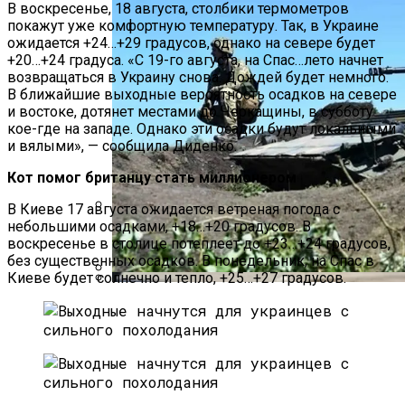
В воскресенье, 18 августа, столбики термометров
покажут уже комфортную температуру. Так, в Украине
ожидается +24…+29 градусов, однако на севере будет
+20…+24 градуса. «С 19-го августа, на Спас…лето начнет
возвращаться в Украину снова. Дождей будет немного.
В ближайшие выходные вероятность осадков на севере
и востоке, дотянет местами до Черкащины, в субботу
кое-где на западе. Однако эти осадки будут локальными
и вялыми», — сообщила Диденко.
Кот помог британцу стать миллионером
В Киеве 17 августа ожидается ветреная погода с
небольшими осадками, +18…+20 градусов. В
Международная Реакция На Тарифы
воскресенье в столице потеплеет до +23…+24 градусов,
Трампа: Что Стоит На Кону
без существенных осадков. В понедельник, на Спас в
Киеве будет солнечно и тепло, +25…+27 градусов.
В Зоне ООС Ранен Один Украинский
Кризис Безопасности На Гаити:
Воин
Ужасающая Реальность Безнадежной
Обстановки