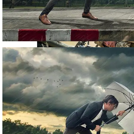
Извержение Вулкана На Юге Исландии:
Интересных Событиях Выходных
Чрезвычайное Положение И Эвакуация
Военные Рельсы Спасут Британскую
Экономику?
Стало Известно, Сколько Бойцов ВСУ
Индия Не Будет Спрашивать
Погибло С Прошлого Перемирия
Разрешения На Запуск Моделей ИИ