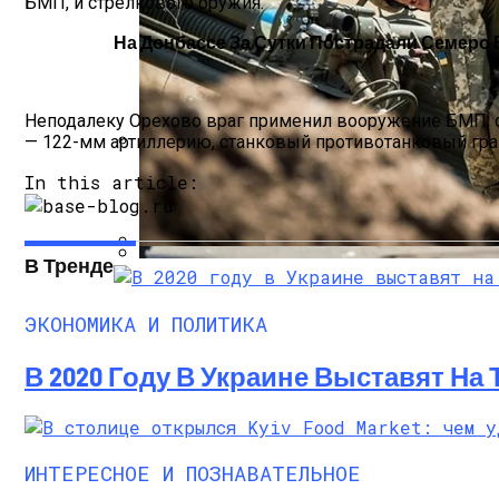
БМП, и стрелкового оружия.
На Донбассе За Сутки Пострадали Семеро
Неподалеку Орехово враг применил вооружение БМП, с
— 122-мм артиллерию, станковый противотанковый гра
Международная Реакция На Тарифы Трам
In this article:
В Тренде
Стало Известно, Сколько Бойцов ВСУ 
Кризис Безопасности На Гаити: Ужаса
ЭКОНОМИКА И ПОЛИТИКА
В 2020 Году В Украине Выставят На
ИНТЕРЕСНОЕ И ПОЗНАВАТЕЛЬНОЕ