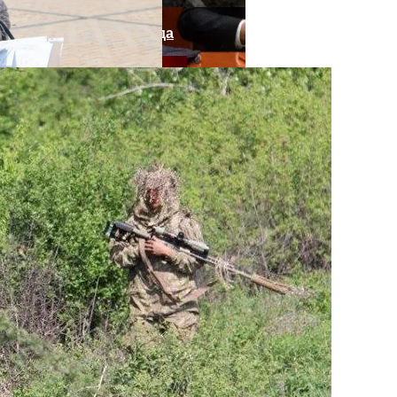
нее «испанки» 1918 Года
епортированная Из Казахстана
 Си Цзиньпина: Мир Не Обмануть
 Чрезвычайное Положение И Эвакуация