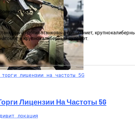
 Военных ООС
танковый противотанковый гранатомет, крупнокалиберный
натомет и крупнокалиберный пулемет.
па: Что Стоит На Кону
Погибло С Прошлого Перемирия
ющая Реальность Безнадежной Обстановки
 Торги Лицензии На Частоты 5G