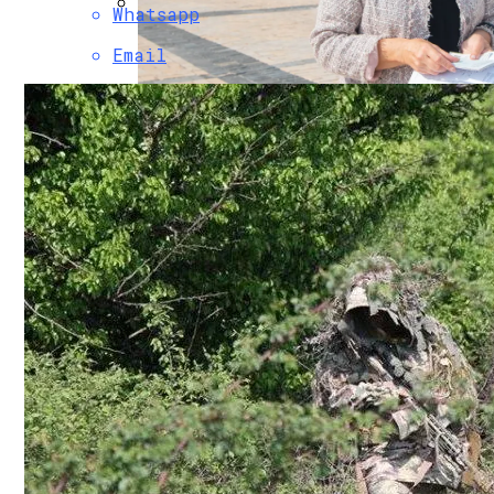
Whatsapp
Коронавирус В США Оказался Смертонос
Email
В «Борисполе» Поселилась Украинка, Д
Растущая Концентрация Власти В Руках
Извержение Вулкана На Юге Исландии: