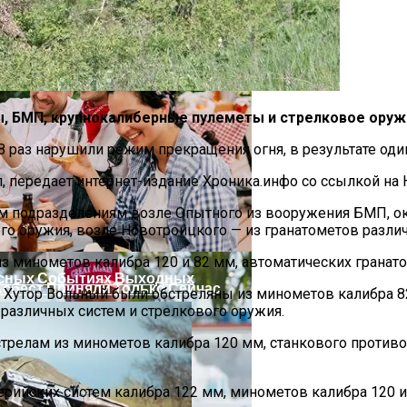
ение
, БМП, крупнокалиберные пулеметы и стрелковое оруж
18 раз нарушили режим прекращения огня, в результате од
 передает интернет-издание Хроника.инфо со ссылкой на 
 Украинцы За Рубежом: Советы Для Беженцев
м подразделениям возле Опытного из вооружения БМП, ок
го оружия, возле Новотроицкого — из гранатометов разли
з минометов калибра 120 и 82 мм, автоматических гранат
есных Событиях Выходных
Асбест Приняли Только Сейчас
Хутор Вольный были обстреляны из минометов калибра 82
 различных систем и стрелкового оружия.
релам из минометов калибра 120 мм, станкового противо
ерийских систем калибра 122 мм, минометов калибра 120 и