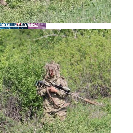
пекте Палладина
кономику?
я На Запуск Моделей ИИ