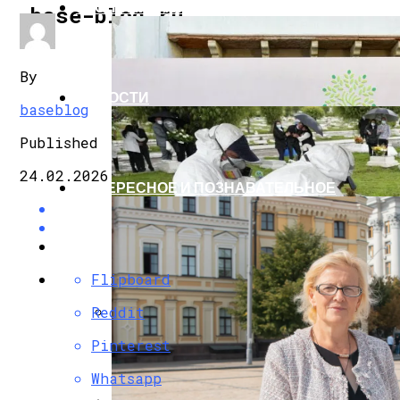
ЭКОНОМИКА И ПОЛИТИКА
base-blog.ru
By
НОВОСТИ
baseblog
Published
24.02.2026
ИНТЕРЕСНОЕ И ПОЗНАВАТЕЛЬНОЕ
Flipboard
Reddit
G7 Договорились Регулировать Искусс
Pinterest
Whatsapp