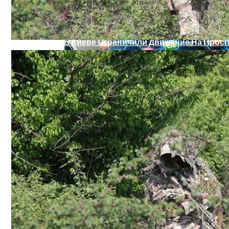
В Киеве Ограничили Движение На Прос
Военные Рельсы Спасут Британскую Э
Индия Не Будет Спрашивать Разрешени