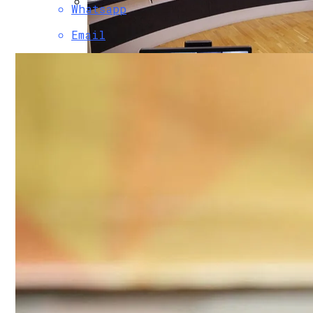
Whatsapp
Коронавирус В США Оказался Смертонос
Email
В Полиции Провели Совещание Наканун
Растущая Концентрация Власти В Руках
Извержение Вулкана На Юге Исландии: