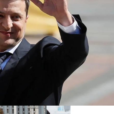
 Украинцы За Рубежом: Советы Для Беженцев
таканами За Полтора Миллиона Гривен
Асбест Приняли Только Сейчас