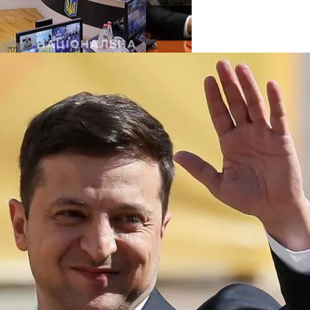
нее «испанки» 1918 Года
е Крестного Хода В Киеве
 Си Цзиньпина: Мир Не Обмануть
 Чрезвычайное Положение И Эвакуация