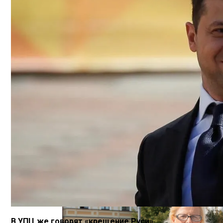
В Киеве Вновь Ожидаются Дожди
На Какую Зарплату Могут Рассчитывать
«Укрзализныця» Разозлила Украинцев С
Вредно, Но Выгодно: В США Запрет На 
В УПЦ же говорят «крещение Руси».