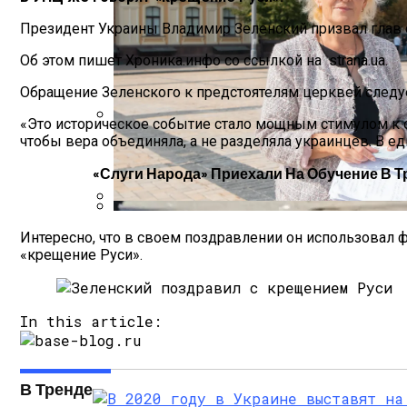
Президент Украины Владимир Зеленский призвал глав с
Об этом пишет Хроника.инфо со ссылкой на strana.ua.
Обращение Зеленского к предстоятелям церквей следу
«Это историческое событие стало мощным стимулом к о
чтобы вера объединяла, а не разделяла украинцев. В е
Международная Реакция На Тарифы Трам
«Слуги Народа» Приехали На Обучение В Т
В «Борисполе» Поселилась Украинка, Д
Кризис Безопасности На Гаити: Ужаса
Интересно, что в своем поздравлении он использовал 
«крещение Руси».
In this article:
В Тренде