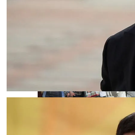
Как Сочетать Вина С Салатами: Делит
Военные Рельсы Спасут Британскую Э
Индия Не Будет Спрашивать Разрешени