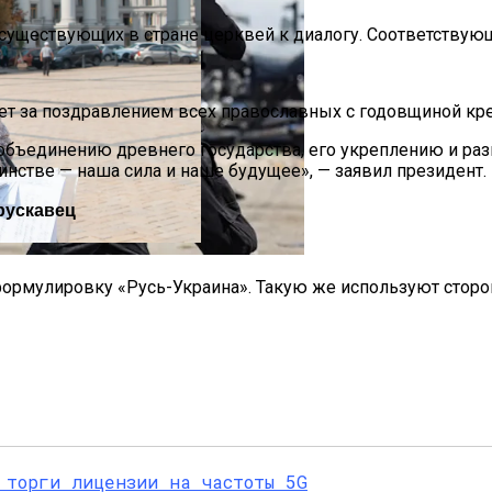
уществующих в стране церквей к диалогу. Соответствующая
ет за поздравлением всех православных с годовщиной кр
бъединению древнего государства, его укреплению и раз
динстве — наша сила и наше будущее», — заявил президент.
па: Что Стоит На Кону
рускавец
епортированная Из Казахстана
ющая Реальность Безнадежной Обстановки
формулировку «Русь-Украина». Такую же используют сторо