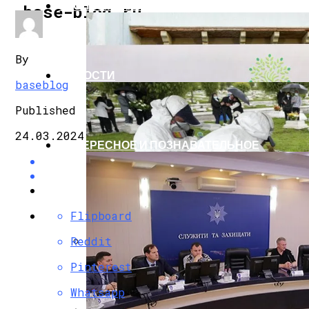
ЭКОНОМИКА И ПОЛИТИКА
base-blog.ru
By
НОВОСТИ
baseblog
Published
24.03.2024
ИНТЕРЕСНОЕ И ПОЗНАВАТЕЛЬНОЕ
Flipboard
Reddit
G7 Договорились Регулировать Искусс
Pinterest
Whatsapp