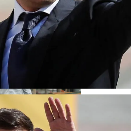
ся Опытом АЛКОМАГ
кономику?
я На Запуск Моделей ИИ