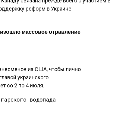
Канаду связана прежде всего с участием в
оддержку реформ в Украине.
изошло массовое отравление
изнесменов из США, чтобы лично
главой украинского
т со 2 по 4 июля.