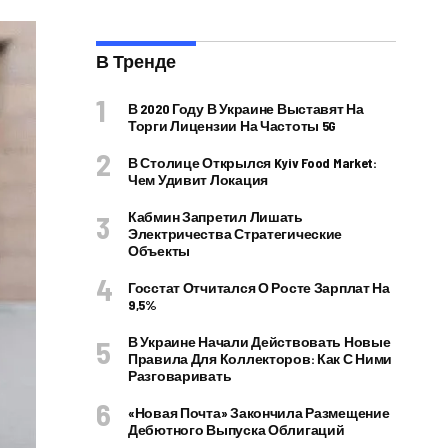
В Тренде
В 2020 Году В Украине Выставят На
Торги Лицензии На Частоты 5G
В Столице Открылся Kyiv Food Market:
Чем Удивит Локация
Кабмин Запретил Лишать
Электричества Стратегические
Объекты
Госстат Отчитался О Росте Зарплат На
9,5%
В Украине Начали Действовать Новые
Правила Для Коллекторов: Как С Ними
Разговаривать
«Новая Почта» Закончила Размещение
Дебютного Выпуска Облигаций