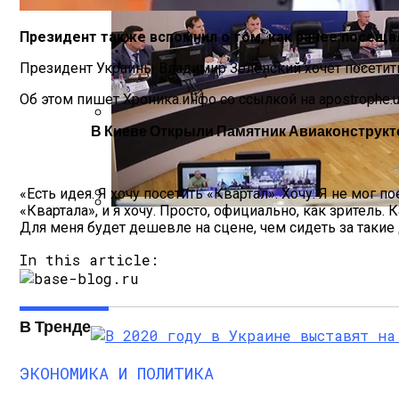
Президент также вспомнил о том, как ранее посеща
Президент Украины Владимир Зеленский хочет посетить 
Об этом пишет Хроника.инфо со ссылкой на apostrophe.u
В Киеве Открыли Памятник Авиаконструкт
Международная Реакция На Тарифы Трам
«Есть идея. Я хочу посетить «Квартал». Хочу. Я не мог п
«Квартала», и я хочу. Просто, официально, как зритель.
В Полиции Провели Совещание Наканун
Для меня будет дешевле на сцене, чем сидеть за такие 
Кризис Безопасности На Гаити: Ужаса
In this article:
В Тренде
ЭКОНОМИКА И ПОЛИТИКА