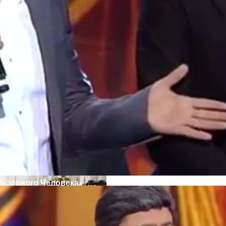
кономику?
Мусорного Человека»
я На Запуск Моделей ИИ