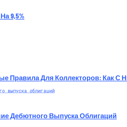
На 9,5%
ые Правила Для Коллекторов: Как С 
ние Дебютного Выпуска Облигаций