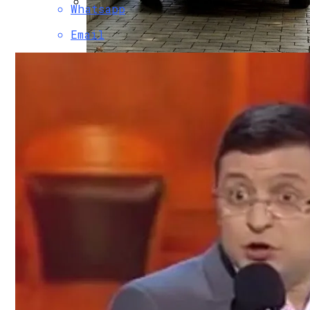
Whatsapp
Коронавирус В США Оказался Смертонос
Email
В Столичном Парке Отличился Герой-П
Растущая Концентрация Власти В Руках
В Киеве Люди Вынуждены Ходить К Метр
Извержение Вулкана На Юге Исландии: