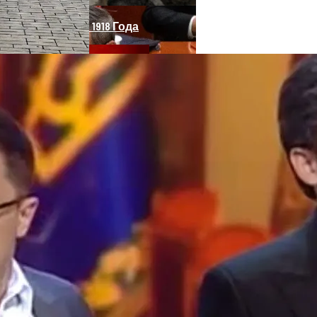
нее «испанки» 1918 Года
арковки
 Си Цзиньпина: Мир Не Обмануть
о По Улице Без Тротуара
 Чрезвычайное Положение И Эвакуация