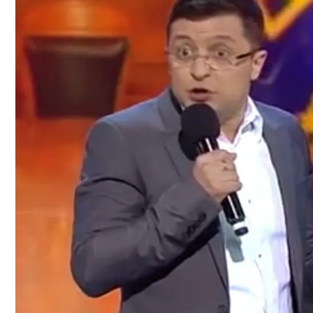
На Какую Зарплату Могут Рассчитывать
В Киеве Устроили Пробег Суперкаров
Вредно, Но Выгодно: В США Запрет На 