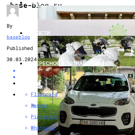
ЭКОНОМИКА И ПОЛИТИКА
base-blog.ru
By
НОВОСТИ
baseblog
Published
30.03.2024
ИНТЕРЕСНОЕ И ПОЗНАВАТЕЛЬНОЕ
Flipboard
Reddit
G7 Договорились Регулировать Искусс
Pinterest
Whatsapp