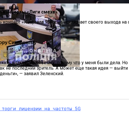
л концерты «Лиги смеха».
концерт «Квартала 95» и не исключает своего выхода на 
a.
ору Сикорскому
па: Что Стоит На Кону
оехать в Одессу на съемку, потому что у меня были дела. Но
 Как не последний зритель. А может еще такая идея — выйт
е Крестного Хода В Киеве
деньги», — заявил Зеленский.
ющая Реальность Безнадежной Обстановки