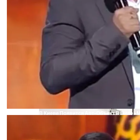
Военные Рельсы Спасут Британскую Э
В Киеве Появится Арт-Объект В Виде «
Индия Не Будет Спрашивать Разрешени