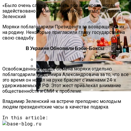
«Было очень сложно держать все в секрете, когда
задействовано так много людей», — сказал Владимир
Зеленский
Моряки поблагодарили Президента за возвращение их
на родину. Некоторые пригласили главу государства на
свою свадьбу.
В Украине Обновили Бэби-Боксы
Освобожденные в ходе обмена моряки отдельно
Киевлянам Рассказали О Самых
поблагодарили Владимира Александровича за то, что все
Интересных Событиях Выходных
Международная Реакция На Тарифы
это время он носил на руке браслет с именами 24-х
Трампа: Что Стоит На Кону
удерживаемых в РФ. Этот жест привлекал внимание
общественности и СМИ к проблеме.
Кризис Безопасности На Гаити:
Владимир Зеленский на встрече преподнес молодым
Ужасающая Реальность Безнадежной
людям президентские часы в качестве подарка.
Обстановки
In this article: