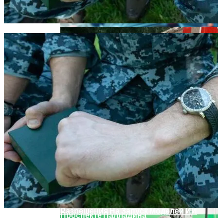
Извержение Вулкана На Юге Исландии:
В «Борисполе» Поселилась Украинка,
Чрезвычайное Положение И Эвакуация
Депортированная Из Казахстана
Военные Рельсы Спасут Британскую
Экономику?
Индия Не Будет Спрашивать
В Киеве Ограничили Движение На
Разрешения На Запуск Моделей ИИ
Проспекте Палладина