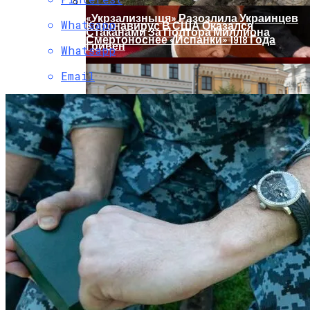
«Укрзализныця» Разозлила Украинцев
Whatsapp
Коронавирус В США Оказался
Стаканами За Полтора Миллиона
Смертоноснее «испанки» 1918 Года
Гривен
Whatsapp
Email
Растущая Концентрация Власти В
Руках Си Цзиньпина: Мир Не Обмануть