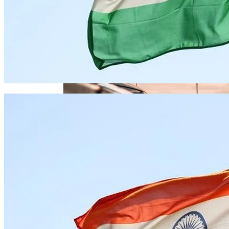
Извержение Вулкана На Юге Исландии:
«Мусорного Человека»
Чрезвычайное Положение И Эвакуация
Военные Рельсы Спасут Британскую
Экономику?
В Киеве Устроили Пробег Суперкаров
Индия Не Будет Спрашивать
Разрешения На Запуск Моделей ИИ