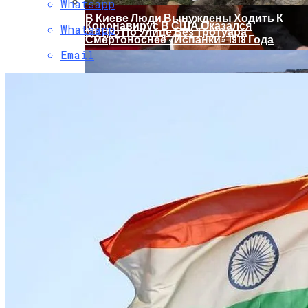
Whatsapp
В Киеве Люди Вынуждены Ходить К
Коронавирус В США Оказался
Whatsapp
Метро По Улице Без Тротуара
Смертоноснее «испанки» 1918 Года
Email
Растущая Концентрация Власти В
Руках Си Цзиньпина: Мир Не Обмануть
В Киеве Появится Арт-Объект В Виде