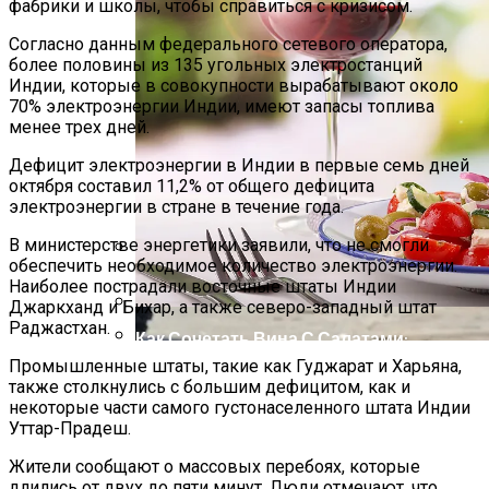
фабрики и школы, чтобы справиться с кризисом.
Согласно данным федерального сетевого оператора,
более половины из 135 угольных электростанций
Индии, которые в совокупности вырабатывают около
70% электроэнергии Индии, имеют запасы топлива
менее трех дней.
Дефицит электроэнергии в Индии в первые семь дней
октября составил 11,2% от общего дефицита
электроэнергии в стране в течение года.
В министерстве энергетики заявили, что не смогли
обеспечить необходимое количество электроэнергии.
Международная Реакция На Тарифы
Наиболее пострадали восточные штаты Индии
Трампа: Что Стоит На Кону
Джаркханд и Бихар, а также северо-западный штат
Раджастхан.
Как Сочетать Вина С Салатами:
Делится Опытом АЛКОМАГ
Промышленные штаты, такие как Гуджарат и Харьяна,
Кризис Безопасности На Гаити:
также столкнулись с большим дефицитом, как и
Ужасающая Реальность Безнадежной
некоторые части самого густонаселенного штата Индии
Обстановки
Уттар-Прадеш.
Жители сообщают о массовых перебоях, которые
длились от двух до пяти минут. Люди отмечают, что