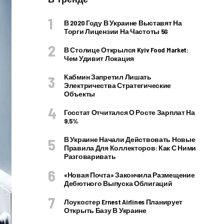
В 2020 Году В Украине Выставят На
Торги Лицензии На Частоты 5G
В Столице Открылся Kyiv Food Market:
Чем Удивит Локация
Кабмин Запретил Лишать
Электричества Стратегические
Объекты
Госстат Отчитался О Росте Зарплат На
9,5%
В Украине Начали Действовать Новые
Правила Для Коллекторов: Как С Ними
Разговаривать
«Новая Почта» Закончила Размещение
Дебютного Выпуска Облигаций
Лоукостер Ernest Airlines Планирует
Открыть Базу В Украине