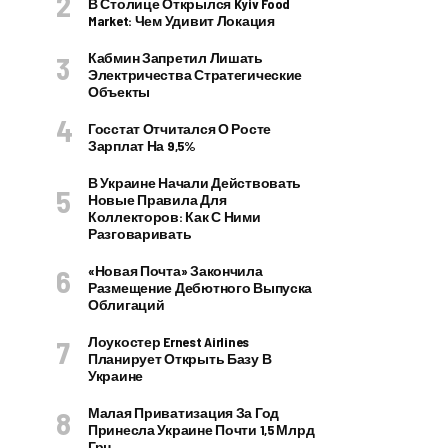
В Столице Открылся Kyiv Food
Market: Чем Удивит Локация
Кабмин Запретил Лишать
Электричества Стратегические
Объекты
Госстат Отчитался О Росте
Зарплат На 9,5%
В Украине Начали Действовать
Новые Правила Для
Коллекторов: Как С Ними
Разговаривать
«Новая Почта» Закончила
Размещение Дебютного Выпуска
Облигаций
Лоукостер Ernest Airlines
Планирует Открыть Базу В
Украине
Малая Приватизация За Год
Принесла Украине Почти 1,5 Млрд
Грн