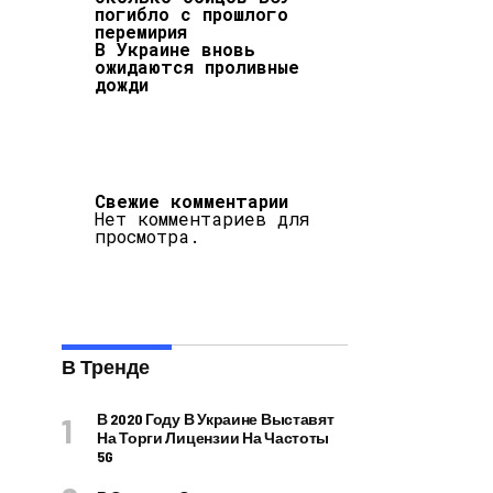
погибло с прошлого
перемирия
В Украине вновь
ожидаются проливные
дожди
Свежие комментарии
Нет комментариев для
просмотра.
В Тренде
В 2020 Году В Украине Выставят
На Торги Лицензии На Частоты
5G