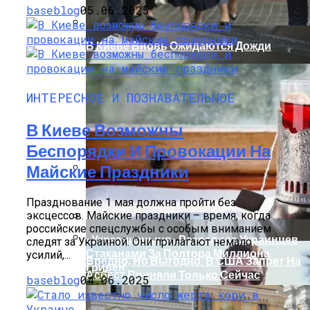
baseblog
05.06.2025
В Киеве Вновь Ожидаются Дожди
ИНТЕРЕСНОЕ И ПОЗНАВАТЕЛЬНОЕ
В Киеве Возможны
Беспорядки И Провокации На
Майские Праздники
На Какую Зарплату Могут
Празднование 1 мая должна пройти без
Рассчитывать Украинцы За Рубежом:
эксцессов. Майские праздники – время, когда
Советы Для Беженцев
российские спецслужбы с особым вниманием
«Укрзализныця» Разозлила Украинцев
следят за Украиной. Они прилагают немало
Стаканами За Полтора Миллиона
усилий,...
Вредно, Но Выгодно: В США Запрет На
Гривен
Асбест Приняли Только Сейчас
baseblog
04.06.2025