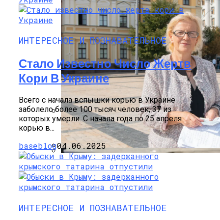
ИНТЕРЕСНОЕ И ПОЗНАВАТЕЛЬНОЕ
Стало Известно Число Жертв
Кори В Украине
Всего с начала вспышки корью в Украине
заболело более 100 тысяч человек, 37 из
которых умерли. С начала года по 25 апреля
Международная Реакция На Тарифы
корью в...
Трампа: Что Стоит На Кону
baseblog
04.06.2025
В «Борисполе» Поселилась Украинка,
Кризис Безопасности На Гаити:
Депортированная Из Казахстана
Ужасающая Реальность Безнадежной
Обстановки
ИНТЕРЕСНОЕ И ПОЗНАВАТЕЛЬНОЕ