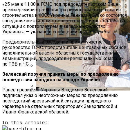
«25 мая в 11:00 в ГСЧС под председательством Вице-
премьер-министра-министра регионального развития,
строительства и ЖКХ Украины Геннадия Зубко состоится
заседание межведомственного оперативного штаба по
ситуации с подтоплением в западных областях
Украины», — указано в сообщении пресс-службы.
Предворительно, в заседании примут участие
руководство ГСЧС, представители центральных органов
исполнительной власти, областных государственных
администраций, председатели региональных комиссий
по ТЭБ и ЧС.
Зеленский поручил принять меры по преодолению
Международная Реакция На Тарифы
последствий паводков на западе Украины
Трампа: Что Стоит На Кону
Ранее президент Украины Владимир Зеленский
подписал указ о неотложных мерах по преодолению
В «Борисполе» Поселилась Украинка,
Кризис Безопасности На Гаити:
последствий чрезвычайной ситуации природного
Депортированная Из Казахстана
Ужасающая Реальность Безнадежной
характера на отдельных территориях Закарпатской и
Обстановки
Ивано-Франковской областей.
In this article: