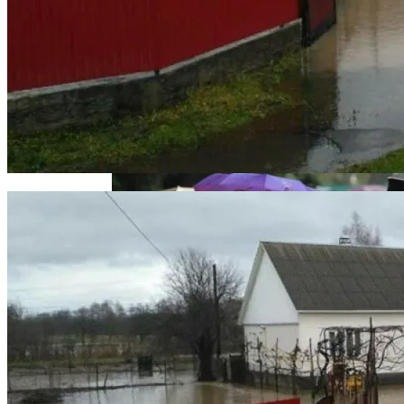
Извержение Вулкана На Юге Исландии:
Чрезвычайное Положение И Эвакуация
Как Сочетать Вина С Салатами:
Делится Опытом АЛКОМАГ
Военные Рельсы Спасут Британскую
Экономику?
Индия Не Будет Спрашивать
Разрешения На Запуск Моделей ИИ