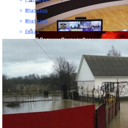
Whatsapp
Коронавирус В США Оказался
Смертоноснее «испанки» 1918 Года
Whatsapp
Email
В Полиции Провели Совещание
Накануне Крестного Хода В Киеве
Растущая Концентрация Власти В
Руках Си Цзиньпина: Мир Не Обмануть